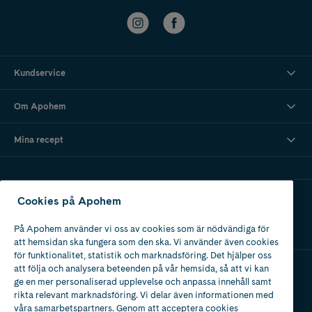
Kundservice
Om Apohem
Mina recept
Ladda ner vår app
Cookies på Apohem
På Apohem använder vi oss av cookies som är nödvändiga för
att hemsidan ska fungera som den ska. Vi använder även cookies
för funktionalitet, statistik och marknadsföring. Det hjälper oss
att följa och analysera beteenden på vår hemsida, så att vi kan
ge en mer personaliserad upplevelse och anpassa innehåll samt
Apotek med tillstånd
rikta relevant marknadsföring. Vi delar även informationen med
av Läkemedelsverket
våra samarbetspartners. Genom att acceptera cookies