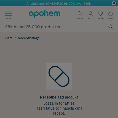
Använd kod: SOMMAR20 för 20% över 649kr
Årets Butik 2025 inom Skönhet
✓ Fri frakt
Meny
Recept
Profil
Favoriter
Kassa
✓ Rådgivning från farmaceuter & hudterapeuter
✓ Poäng på alla köp*
Hem
Receptbelagt
Receptbelagd produkt
Logga in för att se
lagerstatus och handla dina
recept.