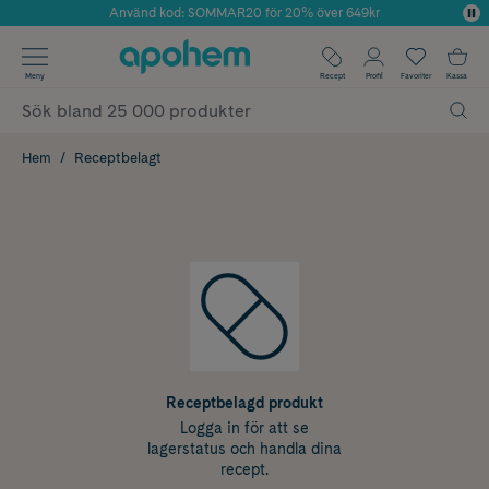
Använd kod: SOMMAR20 för 20% över 649kr
Årets Butik 2025 inom Skönhet
✓ Fri frakt
Meny
Recept
Profil
Favoriter
Kassa
✓ Rådgivning från farmaceuter & hudterapeuter
✓ Poäng på alla köp*
Hem
Receptbelagt
Receptbelagd produkt
Logga in för att se
lagerstatus och handla dina
recept.