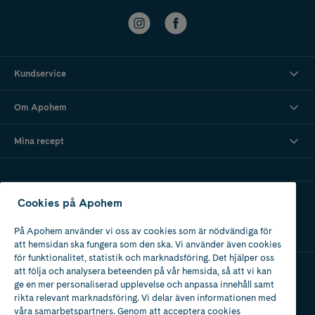
Kundservice
Om Apohem
Mina recept
Ladda ner vår app
Cookies på Apohem
På Apohem använder vi oss av cookies som är nödvändiga för
att hemsidan ska fungera som den ska. Vi använder även cookies
för funktionalitet, statistik och marknadsföring. Det hjälper oss
att följa och analysera beteenden på vår hemsida, så att vi kan
ge en mer personaliserad upplevelse och anpassa innehåll samt
Apotek med tillstånd
rikta relevant marknadsföring. Vi delar även informationen med
av Läkemedelsverket
våra samarbetspartners. Genom att acceptera cookies