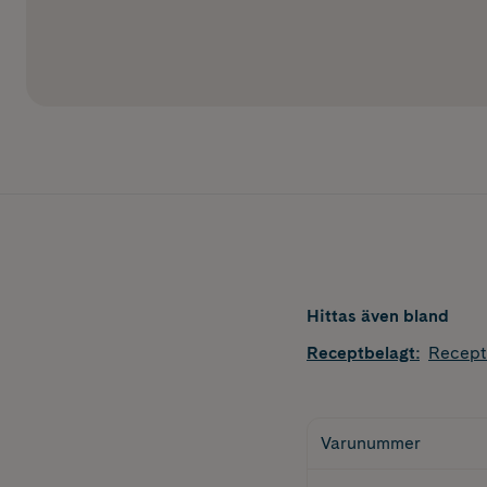
Hittas även bland
Receptbelagt
:
Recept
Varunummer