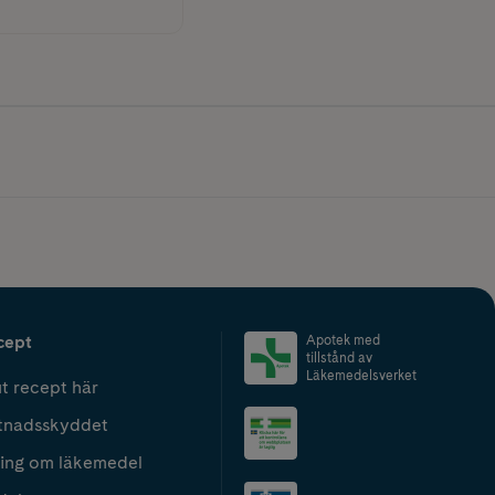
cept
Apotek med
tillstånd av
Läkemedelsverket
t recept här
tnadsskyddet
ing om läkemedel