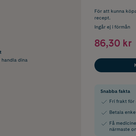
För att kunna köpa
recept.
Ingår ej i förmån
86,30 kr
t
h handla dina
Snabba fakta
Fri frakt fö
Betala enke
Få medicinen
närmaste o