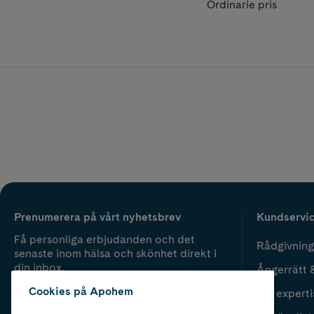
Ordinarie pris
Prenumerera på vårt nyhetsbrev
Kundservi
Få personliga erbjudanden och det
Rådgivning
senaste inom hälsa och skönhet direkt i
din inbox.
Ångerrätt 
Cookies på Apohem
Vår experti
Fyll i mailadress
Skicka