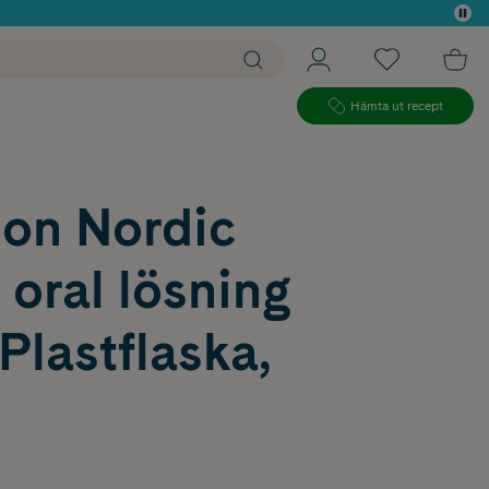
 köp*
Hämta ut recept
on Nordic
 oral lösning
lastflaska,