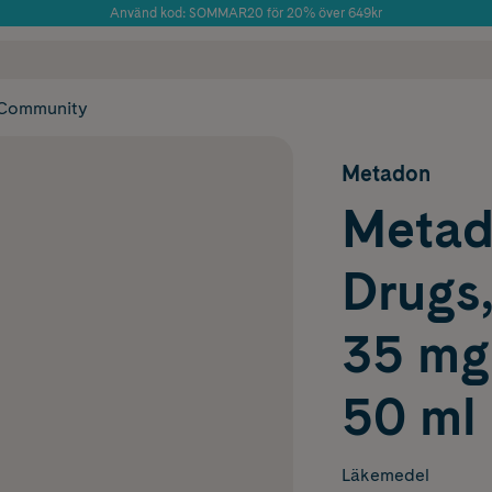
Använd kod: SOMMAR20 för 20% över 649kr
Årets Butik 2025 inom Skönhet
 frakt
✓ Rådgivning från farmaceuter & hudterapeuter
✓ Poäng på alla
Community
Metadon
Metad
Drugs,
35 mgP
50 ml
Läkemedel