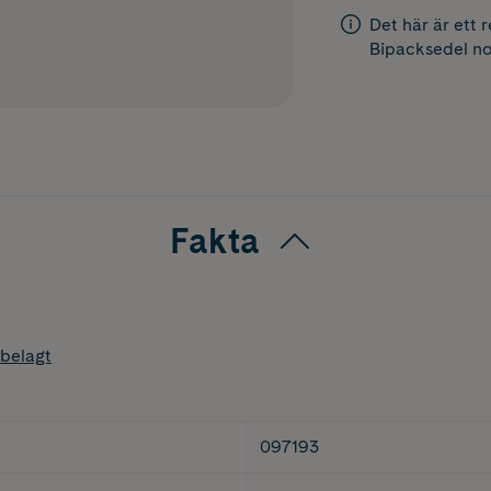
Det här är ett 
Bipacksedel
no
Fakta
belagt
097193