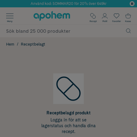
Använd kod: SOMMAR20 för 20% över 649kr
Årets Butik 2025 inom Skönhet
✓ Fri frakt
Meny
Recept
Profil
Favoriter
Kassa
✓ Rådgivning från farmaceuter & hudterapeuter
✓ Poäng på alla köp*
Hem
Receptbelagt
Receptbelagd produkt
Logga in för att se
lagerstatus och handla dina
recept.