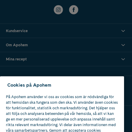
Kundservice
Om Apohem
Mina recept
Ladda ner vår app
Cookies på Apohem
På Apohem använder vi oss av cookies som är nödvändiga för
att hemsidan ska fungera som den ska. Vi använder även cookies
för funktionalitet, statistik och marknadsföring. Det hjälper oss
att följa och analysera beteenden på vår hemsida, så att vi kan
ge en mer personaliserad upplevelse och anpassa innehåll samt
Apotek med tillstånd
rikta relevant marknadsföring. Vi delar även informationen med
av Läkemedelsverket
våra samarbetspartners. Genom att acceptera cookies