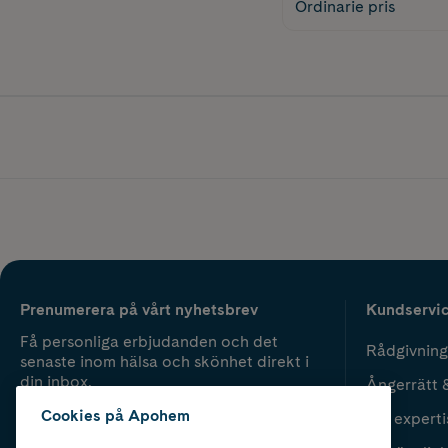
Ordinarie pris
Prenumerera på vårt nyhetsbrev
Kundservi
Få personliga erbjudanden och det
Rådgivning
senaste inom hälsa och skönhet direkt i
din inbox.
Ångerrätt 
Cookies på Apohem
Vår experti
Fyll i mailadress
Skicka