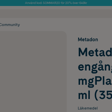
Använd kod: SOMMAR20 för 20% över 649kr
Årets Butik 2025 inom Skönhet
 frakt
✓ Rådgivning från farmaceuter & hudterapeuter
✓ Poäng på alla
Community
Metadon
Metad
engån
mgPlas
ml (3
Läkemedel