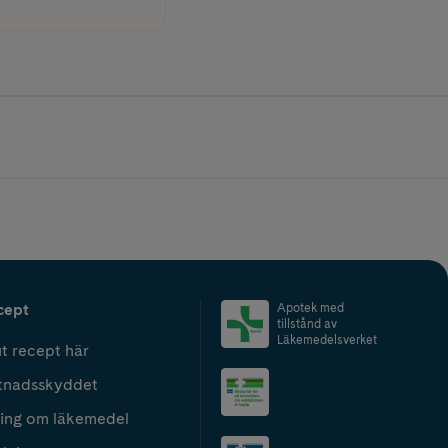
cept
Apotek med
tillstånd av
Läkemedelsverket
t recept här
tnadsskyddet
ing om läkemedel