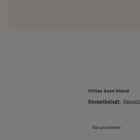
Hittas även bland
Receptbelagt
:
Recept
Varunummer