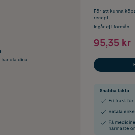
För att kunna köpa
recept.
Ingår ej i förmån
95,35 kr
t
h handla dina
Snabba fakta
Fri frakt fö
Betala enke
Få medicinen
närmaste o