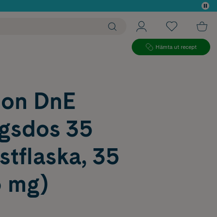
 köp*
Hämta ut recept
on DnE
gsdos 35
tflaska, 35
5 mg)