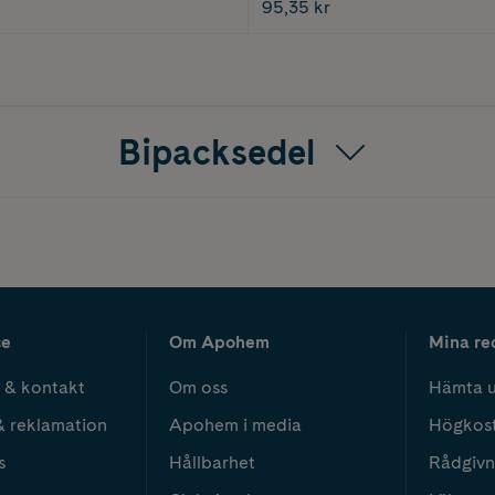
95,35 kr
Bipacksedel
ce
Om Apohem
Mina re
 & kontakt
Om oss
Hämta u
& reklamation
Apohem i media
Högkos
s
Hållbarhet
Rådgivn