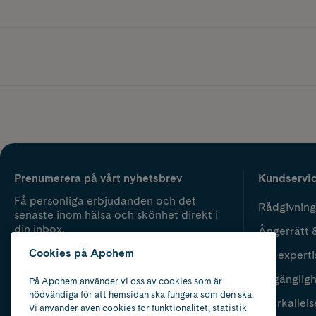
Prenumerera på vårt nyhetsbrev
Kundservi
Få personliga erbjudanden och det
Rådgivning
senaste inom hälsa och skönhet direkt i
din inbox.
Ångerrätt 
Cookies på Apohem
Vår experti
Fyll i mailadress
Skicka
Tillgänglig
På Apohem använder vi oss av cookies som är
nödvändiga för att hemsidan ska fungera som den ska.
Återkallels
Vi använder även cookies för funktionalitet, statistik