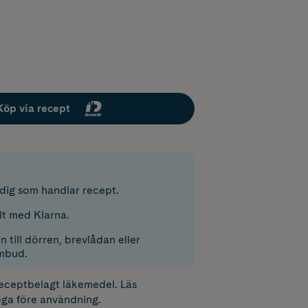
Köp via recept
r dig som handlar recept.
lt med Klarna.
 till dörren, brevlådan eller
mbud.
receptbelagt läkemedel. Läs
ga före användning.