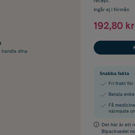
recept.
Ingår ej i förmån
192,80 kr
t
h handla dina
Snabba fakta
Fri frakt fö
Betala enke
Få medicinen
närmaste o
Det här är ett 
Bipacksedel
no