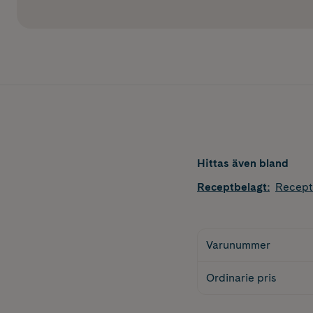
Hittas även bland
Receptbelagt
:
Recept
Varunummer
Ordinarie pris