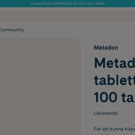
Använd kod: SOMMAR20 för 20% över 649kr
Årets Butik 2025 inom Skönhet
 frakt
✓ Rådgivning från farmaceuter & hudterapeuter
✓ Poäng på alla
Community
Metadon
Metad
tablet
100 ta
Läkemedel
För att kunna köpa