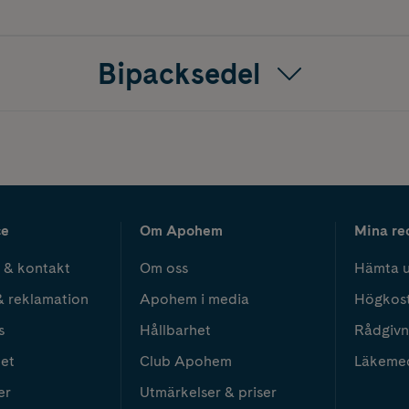
Bipacksedel
ce
Om Apohem
Mina re
 & kontakt
Om oss
Hämta u
& reklamation
Apohem i media
Högkos
s
Hållbarhet
Rådgivn
het
Club Apohem
Läkeme
er
Utmärkelser & priser