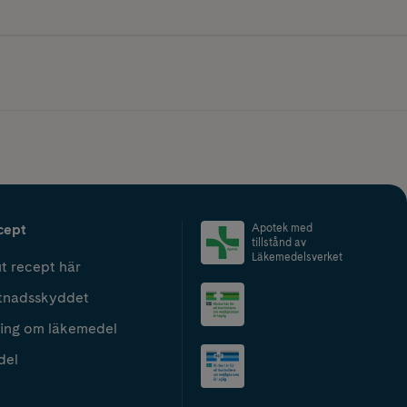
cept
Apotek med
tillstånd av
Läkemedelsverket
t recept här
tnadsskyddet
ing om läkemedel
del