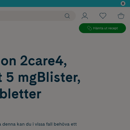
 köp*
Hämta ut recept
on 2care4,
t 5 mgBlister,
bletter
 denna kan du i vissa fall behöva ett