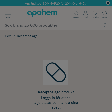
Använd kod: SOMMAR20 för 20% över 649kr
Årets Butik 2025 inom Skönhet
✓ Fri frakt
Meny
Recept
Profil
Favoriter
Kassa
✓ Rådgivning från farmaceuter & hudterapeuter
✓ Poäng på alla köp*
Hem
Receptbelagt
Receptbelagd produkt
Logga in för att se
lagerstatus och handla dina
recept.