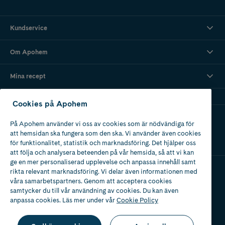
Kundservice
Om Apohem
Mina recept
Cookies på Apohem
Ladda ner vår app
På Apohem använder vi oss av cookies som är nödvändiga för
att hemsidan ska fungera som den ska. Vi använder även cookies
för funktionalitet, statistik och marknadsföring. Det hjälper oss
att följa och analysera beteenden på vår hemsida, så att vi kan
ge en mer personaliserad upplevelse och anpassa innehåll samt
rikta relevant marknadsföring. Vi delar även informationen med
våra samarbetspartners. Genom att acceptera cookies
Apotek med tillstånd
av Läkemedelsverket
samtycker du till vår användning av cookies. Du kan även
anpassa cookies. Läs mer under vår
Cookie Policy