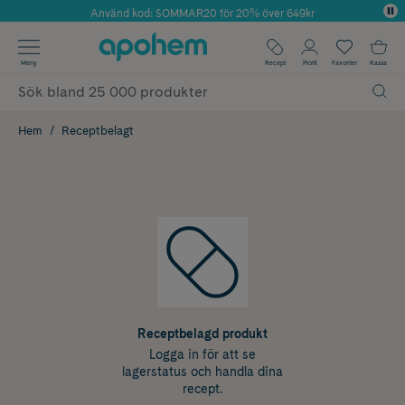
Använd kod: SOMMAR20 för 20% över 649kr
Årets Butik 2025 inom Skönhet
✓ Fri frakt
Meny
Recept
Profil
Favoriter
Kassa
✓ Rådgivning från farmaceuter & hudterapeuter
✓ Poäng på alla köp*
Hem
Receptbelagt
Receptbelagd produkt
Logga in för att se
lagerstatus och handla dina
recept.