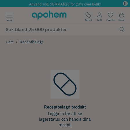
Använd kod: SOMMAR20 för 20% över 649kr
Årets Butik 2025 inom Skönhet
✓ Fri frakt
Meny
Recept
Profil
Favoriter
Kassa
✓ Rådgivning från farmaceuter & hudterapeuter
✓ Poäng på alla köp*
Hem
Receptbelagt
Receptbelagd produkt
Logga in för att se
lagerstatus och handla dina
recept.