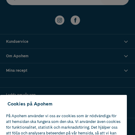
Kundservice
Om Apohem
Mina recept
Ladda ner vår app
Cookies på Apohem
På Apohem använder vi oss av cookies som är nödvändiga för
att hemsidan ska fungera som den ska. Vi använder även cookies
för funktionalitet, statistik och marknadsföring. Det hjälper oss
att följa och analysera beteenden på vår hemsida, så att vi kan
Apotek med tillstånd