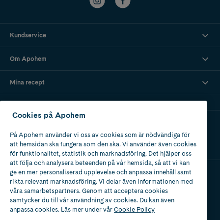
Kundservice
Om Apohem
Mina recept
Cookies på Apohem
Ladda ner vår app
På Apohem använder vi oss av cookies som är nödvändiga för
att hemsidan ska fungera som den ska. Vi använder även cookies
för funktionalitet, statistik och marknadsföring. Det hjälper oss
att följa och analysera beteenden på vår hemsida, så att vi kan
ge en mer personaliserad upplevelse och anpassa innehåll samt
rikta relevant marknadsföring. Vi delar även informationen med
Apotek med tillstånd
våra samarbetspartners. Genom att acceptera cookies
av Läkemedelsverket
samtycker du till vår användning av cookies. Du kan även
anpassa cookies. Läs mer under vår
Cookie Policy