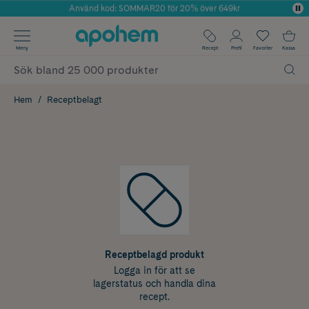
Använd kod: SOMMAR20 för 20% över 649kr
Årets Butik 2025 inom Skönhet
✓ Fri frakt
Meny
Recept
Profil
Favoriter
Kassa
✓ Rådgivning från farmaceuter & hudterapeuter
✓ Poäng på alla köp*
Hem
Receptbelagt
Receptbelagd produkt
Logga in för att se
lagerstatus och handla dina
recept.