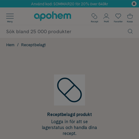
Använd kod: SOMMAR20 för 20% över 649kr
Årets Butik 2025 inom Skönhet
✓ Fri frakt
Meny
Recept
Profil
Favoriter
Kassa
✓ Rådgivning från farmaceuter & hudterapeuter
✓ Poäng på alla köp*
Hem
Receptbelagt
Receptbelagd produkt
Logga in för att se
lagerstatus och handla dina
recept.