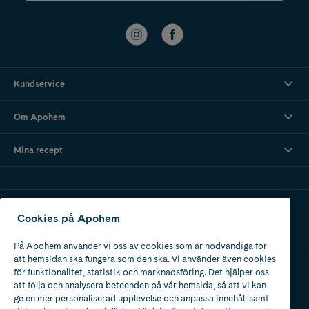
Kundservice
Om Apohem
Mina recept
Ladda ner vår app
Cookies på Apohem
På Apohem använder vi oss av cookies som är nödvändiga för
att hemsidan ska fungera som den ska. Vi använder även cookies
för funktionalitet, statistik och marknadsföring. Det hjälper oss
att följa och analysera beteenden på vår hemsida, så att vi kan
Apotek med tillstånd
ge en mer personaliserad upplevelse och anpassa innehåll samt
av Läkemedelsverket