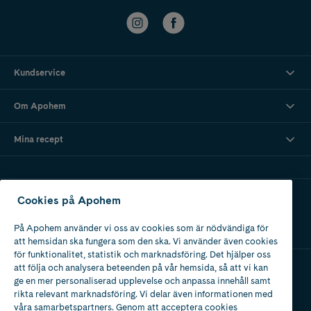
Kundservice
Om Apohem
Mina recept
Ladda ner vår app
Cookies på Apohem
På Apohem använder vi oss av cookies som är nödvändiga för
att hemsidan ska fungera som den ska. Vi använder även cookies
för funktionalitet, statistik och marknadsföring. Det hjälper oss
att följa och analysera beteenden på vår hemsida, så att vi kan
ge en mer personaliserad upplevelse och anpassa innehåll samt
Apotek med tillstånd
rikta relevant marknadsföring. Vi delar även informationen med
av Läkemedelsverket
våra samarbetspartners. Genom att acceptera cookies