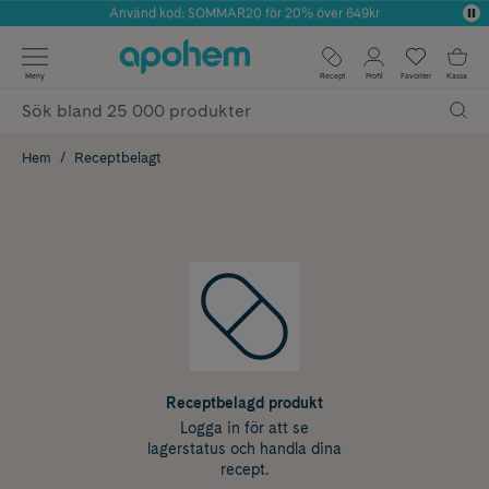
Använd kod: SOMMAR20 för 20% över 649kr
Årets Butik 2025 inom Skönhet
✓ Fri frakt
Meny
Recept
Profil
Favoriter
Kassa
✓ Rådgivning från farmaceuter & hudterapeuter
✓ Poäng på alla köp*
Hem
Receptbelagt
Receptbelagd produkt
Logga in för att se
lagerstatus och handla dina
recept.