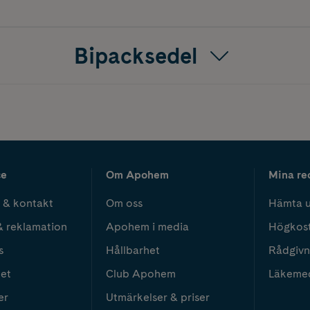
Bipacksedel
ce
Om Apohem
Mina re
 & kontakt
Om oss
Hämta u
& reklamation
Apohem i media
Högkos
s
Hållbarhet
Rådgivn
het
Club Apohem
Läkeme
er
Utmärkelser & priser