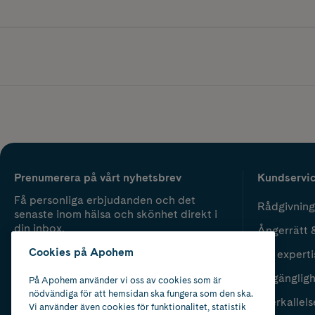
Prenumerera på vårt nyhetsbrev
Kundservi
Få personliga erbjudanden och det
Rådgivning
senaste inom hälsa och skönhet direkt i
din inbox.
Ångerrätt 
Cookies på Apohem
Vår experti
Fyll i mailadress
Skicka
Tillgänglig
På Apohem använder vi oss av cookies som är
nödvändiga för att hemsidan ska fungera som den ska.
Återkallels
Vi använder även cookies för funktionalitet, statistik