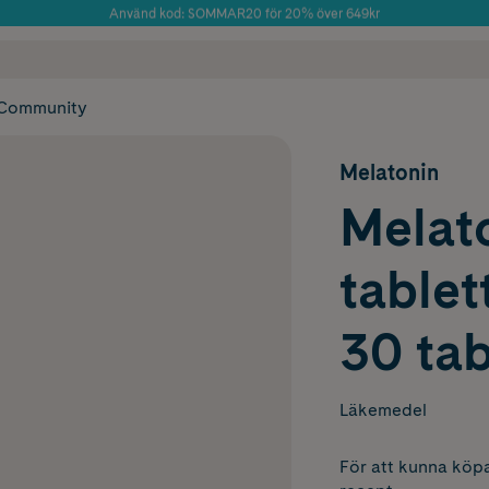
Använd kod: SOMMAR20 för 20% över 649kr
Årets Butik 2025 inom Skönhet
 frakt
✓ Rådgivning från farmaceuter & hudterapeuter
✓ Poäng på alla
Community
Melatonin
Melat
tablet
30 tab
Läkemedel
För att kunna köpa