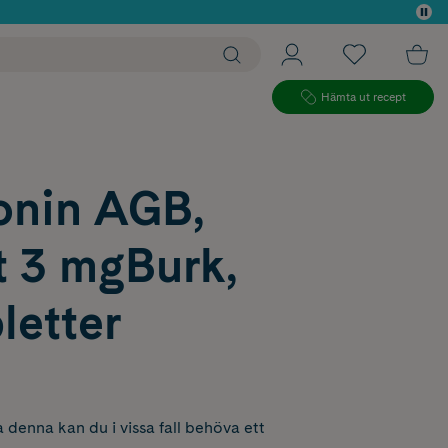
 köp*
Hämta ut recept
onin AGB,
t 3 mgBurk,
letter
 denna kan du i vissa fall behöva ett