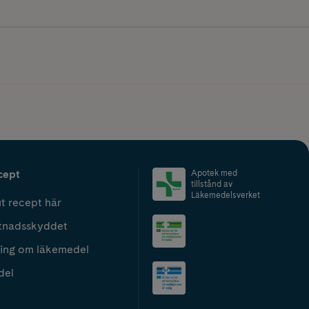
cept
Apotek med
tillstånd av
Läkemedelsverket
t recept här
tnadsskyddet
ing om läkemedel
del