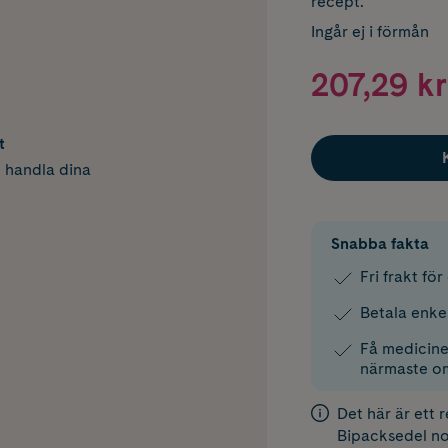
recept.
Ingår ej i förmån
207,29 kr
t
h handla dina
Snabba fakta
Fri frakt fö
Betala enke
Få medicinen
närmaste o
Det här är ett 
Bipacksedel
no