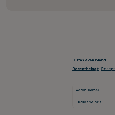
Hittas även bland
Receptbelagt
:
Recept
Varunummer
Ordinarie pris