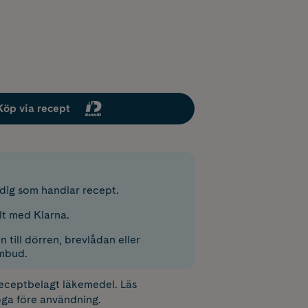
Köp via recept
r dig som handlar recept.
lt med Klarna.
 till dörren, brevlådan eller
mbud.
receptbelagt läkemedel. Läs
ga före användning.