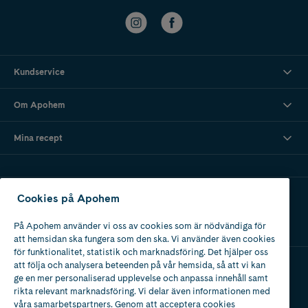
Kundservice
Om Apohem
Mina recept
Ladda ner vår app
Cookies på Apohem
På Apohem använder vi oss av cookies som är nödvändiga för
att hemsidan ska fungera som den ska. Vi använder även cookies
för funktionalitet, statistik och marknadsföring. Det hjälper oss
att följa och analysera beteenden på vår hemsida, så att vi kan
ge en mer personaliserad upplevelse och anpassa innehåll samt
Apotek med tillstånd
rikta relevant marknadsföring. Vi delar även informationen med
av Läkemedelsverket
våra samarbetspartners. Genom att acceptera cookies