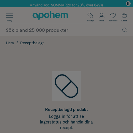
Använd kod: SOMMAR20 för 20% över 649kr
Årets Butik 2025 inom Skönhet
✓ Fri frakt
Meny
Recept
Profil
Favoriter
Kassa
✓ Rådgivning från farmaceuter & hudterapeuter
✓ Poäng på alla köp*
Hem
Receptbelagt
Receptbelagd produkt
Logga in för att se
lagerstatus och handla dina
recept.