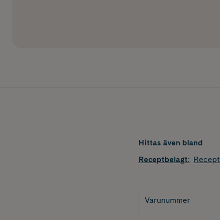
Hittas även bland
Receptbelagt
:
Recept
Varunummer