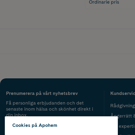
Ordinarie pris
Prenumerera på vårt nyhetsbrev
Kundservi
Få personliga erbjudanden och det
Rådgivning
senaste inom hälsa och skönhet direkt i
din inbox.
Ångerrätt 
Cookies på Apohem
Vår experti
Fyll i mailadress
Skicka