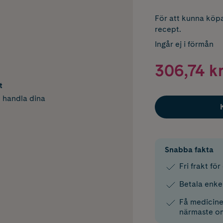
För att kunna köpa
recept.
Ingår ej i förmån
306,74 k
t
h handla dina
Snabba fakta
Fri frakt fö
Betala enke
Få medicinen
närmaste o