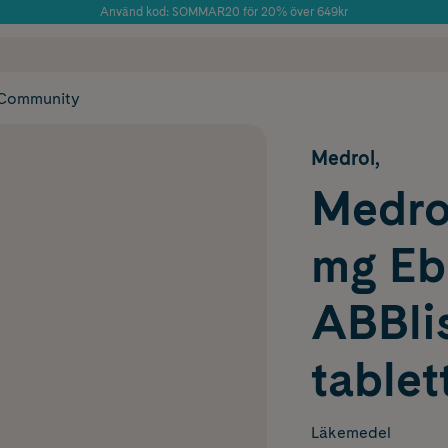
Använd kod: SOMMAR20 för 20% över 649kr
Årets Butik 2025 inom Skönhet
 frakt
✓ Rådgivning från farmaceuter & hudterapeuter
✓ Poäng på alla
Community
Medrol,
Medrol
mg Eb
ABBlis
tablet
Läkemedel