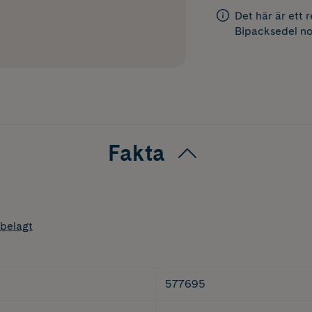
Det här är ett 
Bipacksedel
no
Fakta
belagt
577695