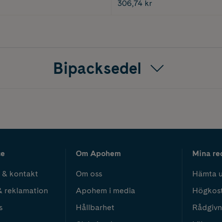
306,74 kr
Bipacksedel
ce
Om Apohem
Mina re
 & kontakt
Om oss
Hämta u
& reklamation
Apohem i media
Högkos
s
Hållbarhet
Rådgivn