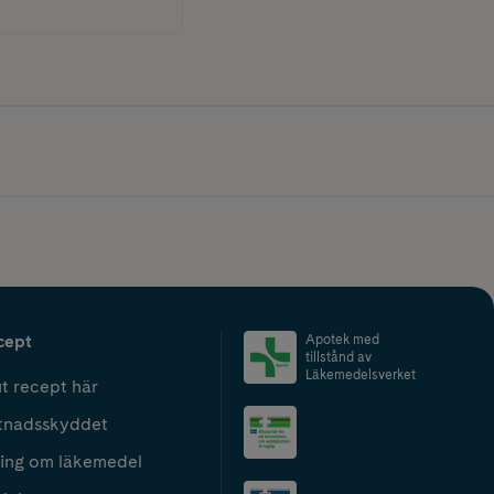
cept
Apotek med
tillstånd av
Läkemedelsverket
t recept här
tnadsskyddet
ing om läkemedel