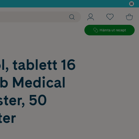
 köp*
Hämta ut recept
, tablett 16
b Medical
ter, 50
ter