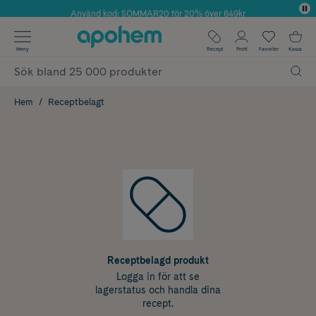
Använd kod: SOMMAR20 för 20% över 649kr
✓ Fri frakt
Meny
Recept
Profil
Favoriter
Kassa
✓ Rådgivning från farmaceuter & hudterapeuter
✓ Poäng på alla köp*
Hem
Receptbelagt
Receptbelagd produkt
Logga in för att se
lagerstatus och handla dina
recept.