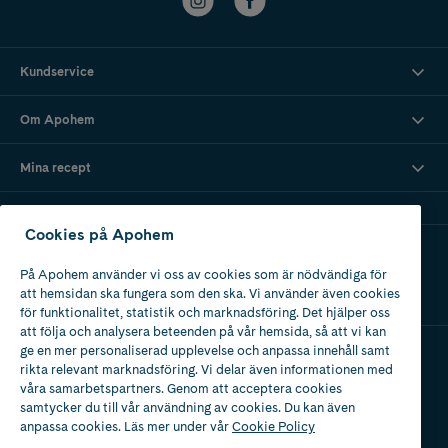
Kundservice
Om Apohem
Mina recept
Cookies på Apohem
Ladda ner vår app
På Apohem använder vi oss av cookies som är nödvändiga för
att hemsidan ska fungera som den ska. Vi använder även cookies
för funktionalitet, statistik och marknadsföring. Det hjälper oss
att följa och analysera beteenden på vår hemsida, så att vi kan
ge en mer personaliserad upplevelse och anpassa innehåll samt
rikta relevant marknadsföring. Vi delar även informationen med
Apotek med tillstånd
våra samarbetspartners. Genom att acceptera cookies
av Läkemedelsverket
samtycker du till vår användning av cookies. Du kan även
anpassa cookies. Läs mer under vår
Cookie Policy