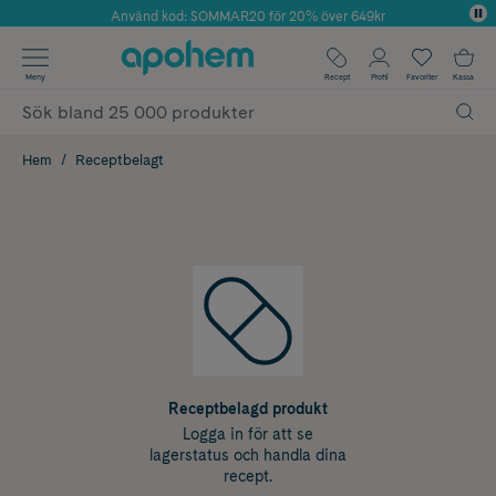
Använd kod: SOMMAR20 för 20% över 649kr
Årets Butik 2025 inom Skönhet
✓ Fri frakt
Meny
Recept
Profil
Favoriter
Kassa
✓ Rådgivning från farmaceuter & hudterapeuter
✓ Poäng på alla köp*
Hem
Receptbelagt
Receptbelagd produkt
Logga in för att se
lagerstatus och handla dina
recept.