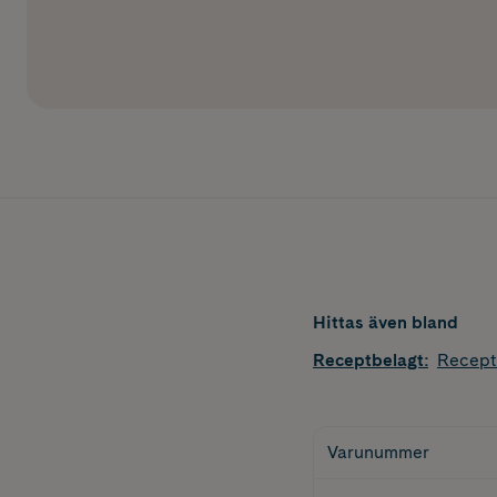
Hittas även bland
Receptbelagt
:
Recept
Varunummer