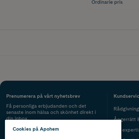
Ordinarie pris
Prenumerera på vårt nyhetsbrev
Kundservi
Få personliga erbjudanden och det
Rådgivning
senaste inom hälsa och skönhet direkt i
din inbox.
Ångerrätt 
Cookies på Apohem
Vår experti
Fyll i mailadress
Skicka