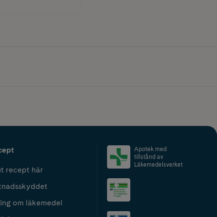
cept
Apotek med
tillstånd av
Läkemedelsverket
t recept här
tnadsskyddet
ing om läkemedel