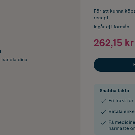
För att kunna köpa
recept.
Ingår ej i förmån
262,15 kr
t
h handla dina
Snabba fakta
Fri frakt fö
Betala enke
Få medicinen
närmaste o