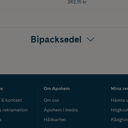
262,15 kr
Bipacksedel
ce
Om Apohem
Mina re
 & kontakt
Om oss
Hämta u
& reklamation
Apohem i media
Högkos
s
Hållbarhet
Rådgivn