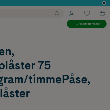
 köp*
Hämta ut recept
en,
plåster 75
gram/timmePåse,
plåster