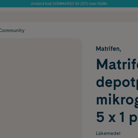
Använd kod: SOMMAR20 för 20% över 649kr
Årets Butik 2025 inom Skönhet
 frakt
✓ Rådgivning från farmaceuter & hudterapeuter
✓ Poäng på alla
Community
Matrifen,
Matrif
depot
mikro
5 x 1 
Läkemedel