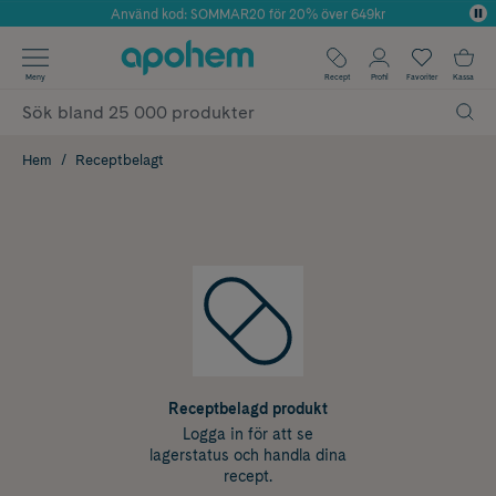
Använd kod: SOMMAR20 för 20% över 649kr
Årets Butik 2025 inom Skönhet
✓ Fri frakt
Meny
Recept
Profil
Favoriter
Kassa
✓ Rådgivning från farmaceuter & hudterapeuter
✓ Poäng på alla köp*
Hem
Receptbelagt
Receptbelagd produkt
Logga in för att se
lagerstatus och handla dina
recept.