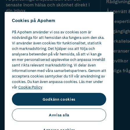
Rådgivning
senaste inom hälsa och skönhet direkt i
din inbox.
Ångerrätt 
Cookies på Apohem
Vår experti
Fyll i mailadress
Skicka
Tillgänglig
På Apohem använder vi oss av cookies som är
nödvändiga för att hemsidan ska fungera som den ska.
Återkallels
Vi använder även cookies för funktionalitet, statistik
och marknadsföring. Det hjälper oss att följa och
Leveranser
analysera beteenden på vår hemsida, så att vi kan ge
en mer personaliserad upplevelse och anpassa innehåll
Köpvillkor
samt rikta relevant marknadsföring. Vi delar även
Vanliga frå
informationen med våra samarbetspartners. Genom att
acceptera cookies samtycker du till vår användning av
cookies. Du kan även anpassa cookies. Läs mer under
vår
Cookie Policy
Godkänn cookies
Avvisa alla