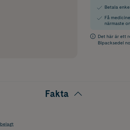
Betala enke
Få medicinen
närmaste o
Det här är ett 
Bipacksedel
no
Fakta
belagt