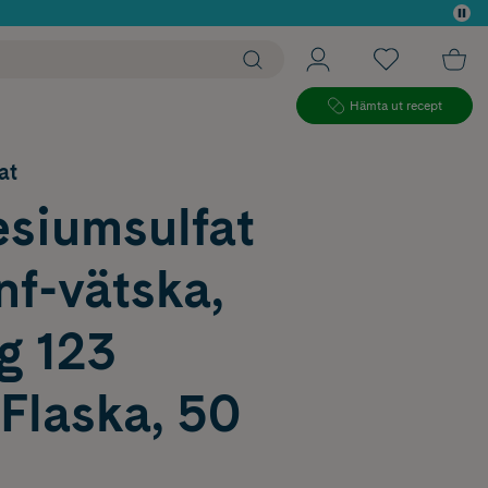
 köp*
Hämta ut recept
at
siumsulfat
nf-vätska,
g 123
Flaska, 50