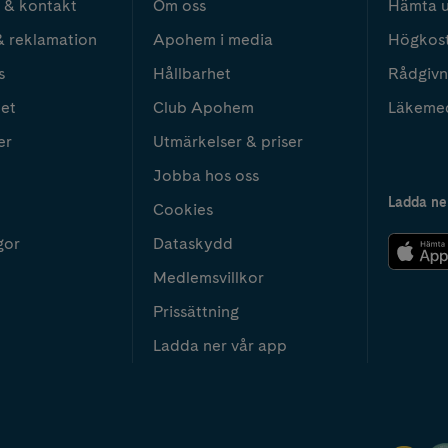
 & kontakt
Om oss
Hämta u
& reklamation
Apohem i media
Högkos
s
Hållbarhet
Rådgivn
het
Club Apohem
Läkeme
er
Utmärkelser & priser
Jobba hos oss
Ladda ne
Cookies
gor
Dataskydd
Medlemsvillkor
Prissättning
Ladda ner vår app