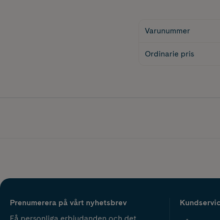
Varunummer
Ordinarie pris
Prenumerera på vårt nyhetsbrev
Kundservi
Få personliga erbjudanden och det