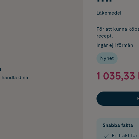
Läkemedel
För att kunna köpa
recept.
Ingår ej i förmån
Nyhet
t
1 035,33 
h handla dina
Snabba fakta
Fri frakt fö