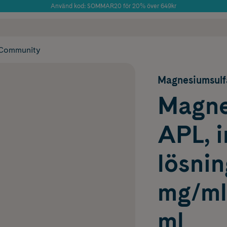
Använd kod: SOMMAR20 för 20% över 649kr
Årets Butik 2025 inom Skönhet
 frakt
✓ Rådgivning från farmaceuter & hudterapeuter
✓ Poäng på alla
Community
Magnesiumsulf
Magne
APL, i
lösnin
mg/ml
ml