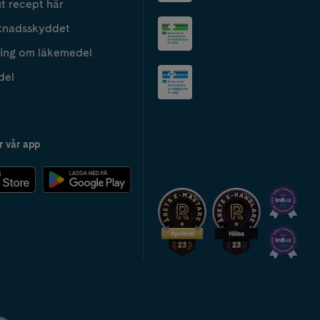
t recept här
tnadsskyddet
ing om läkemedel
del
r vår app
2024