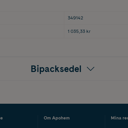
349142
1 035,33 kr
Bipacksedel
ce
Om Apohem
Mina re