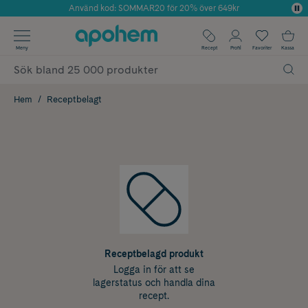
Använd kod: SOMMAR20 för 20% över 649kr
Årets Butik 2025 inom Skönhet
✓ Fri frakt
Meny
Recept
Profil
Favoriter
Kassa
✓ Rådgivning från farmaceuter & hudterapeuter
✓ Poäng på alla köp*
Hem
Receptbelagt
Receptbelagd produkt
Logga in för att se
lagerstatus och handla dina
recept.