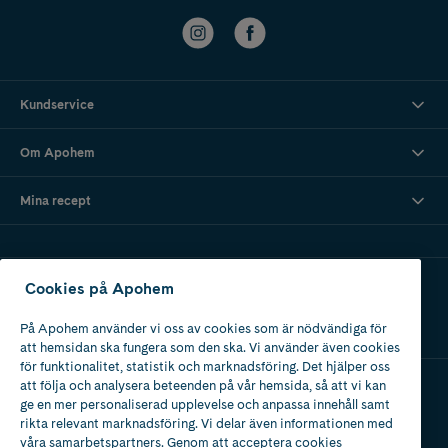
Kundservice
Om Apohem
Mina recept
Ladda ner vår app
Cookies på Apohem
På Apohem använder vi oss av cookies som är nödvändiga för
att hemsidan ska fungera som den ska. Vi använder även cookies
för funktionalitet, statistik och marknadsföring. Det hjälper oss
att följa och analysera beteenden på vår hemsida, så att vi kan
ge en mer personaliserad upplevelse och anpassa innehåll samt
Apotek med tillstånd
rikta relevant marknadsföring. Vi delar även informationen med
av Läkemedelsverket
våra samarbetspartners. Genom att acceptera cookies