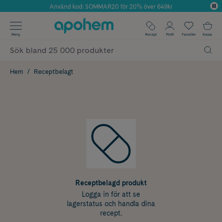
Använd kod: SOMMAR20 för 20% över 649kr
Årets Butik 2025 inom Skönhet
✓ Fri frakt
Meny
Recept
Profil
Favoriter
Kassa
✓ Rådgivning från farmaceuter & hudterapeuter
✓ Poäng på alla köp*
Hem
Receptbelagt
Receptbelagd produkt
Logga in för att se
lagerstatus och handla dina
recept.