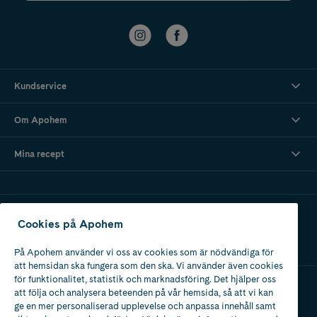
Kundservice
Om Apohem
Mina recept
Ladda ner vår app
Cookies på Apohem
På Apohem använder vi oss av cookies som är nödvändiga för
att hemsidan ska fungera som den ska. Vi använder även cookies
för funktionalitet, statistik och marknadsföring. Det hjälper oss
att följa och analysera beteenden på vår hemsida, så att vi kan
Apotek med tillstånd
ge en mer personaliserad upplevelse och anpassa innehåll samt
av Läkemedelsverket