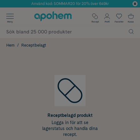
Använd kod: SOMMAR20 för 20% över 649kr
Årets Butik 2025 inom Skönhet
✓ Fri frakt
Meny
Recept
Profil
Favoriter
Kassa
✓ Rådgivning från farmaceuter & hudterapeuter
✓ Poäng på alla köp*
Hem
Receptbelagt
Receptbelagd produkt
Logga in för att se
lagerstatus och handla dina
recept.