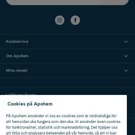
Kundservice
Om Apohem
Mina recept
Ladda ner vår app
Cookies på Apohem
På Apohem använder vi oss av cookies som är nödvändiga för
att hemsidan ska fungera som den ska. Vi använder även cookies
för funktionalitet, statistik och marknadsföring. Det hjälper oss
att följa och analysera beteenden på vår hemsida, så att vi kan
Apotek med tillstånd