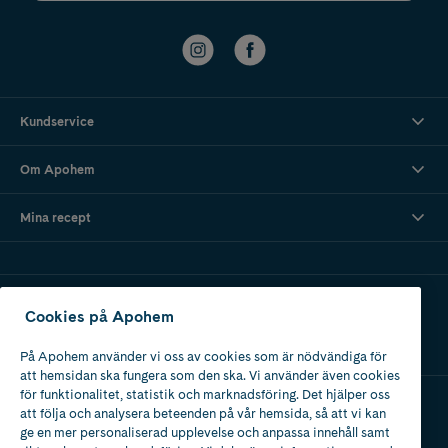
Kundservice
Om Apohem
Mina recept
Ladda ner vår app
Cookies på Apohem
På Apohem använder vi oss av cookies som är nödvändiga för
att hemsidan ska fungera som den ska. Vi använder även cookies
för funktionalitet, statistik och marknadsföring. Det hjälper oss
att följa och analysera beteenden på vår hemsida, så att vi kan
Apotek med tillstånd
ge en mer personaliserad upplevelse och anpassa innehåll samt
av Läkemedelsverket