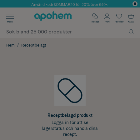
Använd kod: SOMMAR20 för 20% över 649kr
Årets Butik 2025 inom Skönhet
✓ Fri frakt
Meny
Recept
Profil
Favoriter
Kassa
✓ Rådgivning från farmaceuter & hudterapeuter
✓ Poäng på alla köp*
Hem
Receptbelagt
Receptbelagd produkt
Logga in för att se
lagerstatus och handla dina
recept.