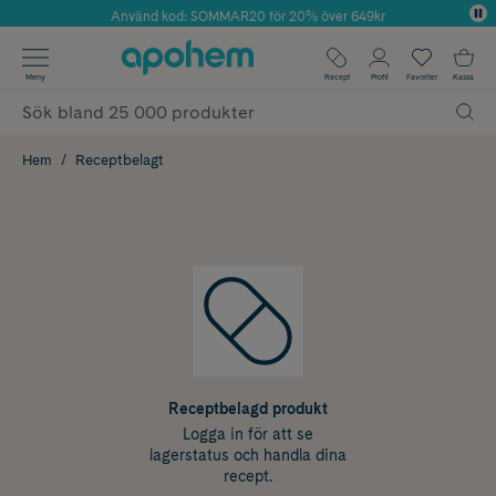
Använd kod: SOMMAR20 för 20% över 649kr
Årets Butik 2025 inom Skönhet
✓ Fri frakt
Meny
Recept
Profil
Favoriter
Kassa
✓ Rådgivning från farmaceuter & hudterapeuter
✓ Poäng på alla köp*
Hem
Receptbelagt
Receptbelagd produkt
Logga in för att se
lagerstatus och handla dina
recept.