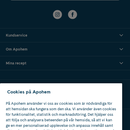
Kundservice
Om Apohem
Mina recept
Ladda ner vår app
Cookies på Apohem
På Apohem använder vi oss av cookies som är nödvändiga för
att hemsidan ska fungera som den ska. Vi använder även cookies
för funktionalitet, statistik och marknadsföring. Det hjälper oss
att följa och analysera beteenden på vår hemsida, så att vi kan
Apotek med tillstånd
ge en mer personaliserad upplevelse och anpassa innehåll samt
av Läkemedelsverket