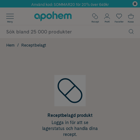
Använd kod: SOMMAR20 för 20% över 649kr
Årets Butik 2025 inom Skönhet
✓ Fri frakt
Meny
Recept
Profil
Favoriter
Kassa
✓ Rådgivning från farmaceuter & hudterapeuter
✓ Poäng på alla köp*
Hem
Receptbelagt
Receptbelagd produkt
Logga in för att se
lagerstatus och handla dina
recept.