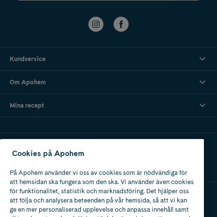
Kundservice
Om Apohem
Mina recept
Ladda ner vår app
Cookies på Apohem
På Apohem använder vi oss av cookies som är nödvändiga för
att hemsidan ska fungera som den ska. Vi använder även cookies
för funktionalitet, statistik och marknadsföring. Det hjälper oss
att följa och analysera beteenden på vår hemsida, så att vi kan
Apotek med tillstånd
ge en mer personaliserad upplevelse och anpassa innehåll samt
av Läkemedelsverket