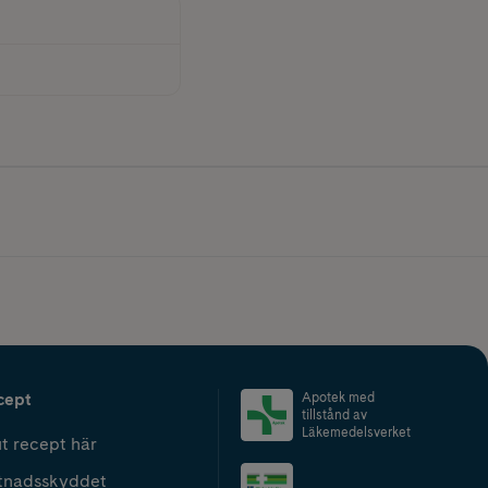
cept
Apotek med
tillstånd av
Läkemedelsverket
t recept här
tnadsskyddet