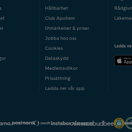
s
Hållbarhet
Rådgivn
het
Club Apohem
Läkeme
er
Utmärkelser & priser
Jobba hos oss
Ladda ne
Cookies
gor
Dataskydd
Medlemsvillkor
Prissättning
Ladda ner vår app