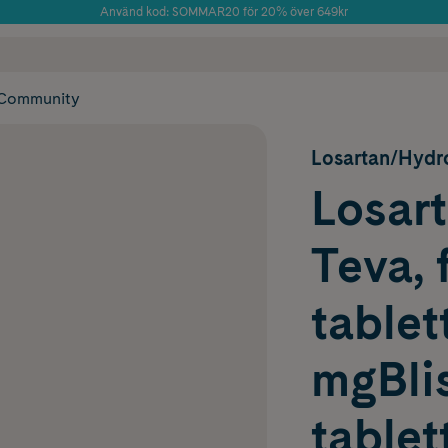
Använd kod: SOMMAR20 för 20% över 649kr
Årets Butik 2025 inom Skönhet
 frakt
✓ Rådgivning från farmaceuter & hudterapeuter
✓ Poäng på alla
Community
Losartan/Hydr
Losar
Teva, 
tablet
mgBlis
tablet