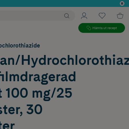
 köp*
Hämta ut recept
ochlorothiazide
tan/Hydrochlorothia
filmdragerad
t 100 mg/25
ter, 30
ter