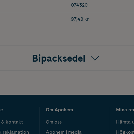
074320
97,48 kr
Bipacksedel
ce
Om Apohem
Mina re
 & kontakt
Om oss
Hämta u
& reklamation
Apohem i media
Högkos