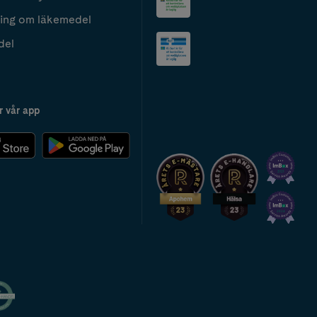
ing om läkemedel
del
r vår app
2024