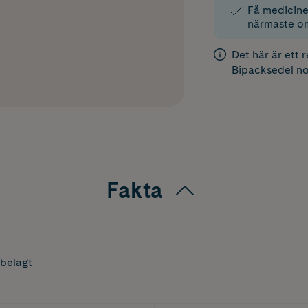
Få medicinen
närmaste o
Det här är ett 
Bipacksedel
no
Fakta
belagt