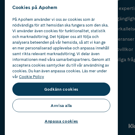
Cookies på Apohem
Vår experti
Fyll i mailadress
Skicka
Tillgänglig
På Apohem använder vi oss av cookies som är
nödvändiga för att hemsidan ska fungera som den ska.
Återkallels
Vi använder även cookies för funktionalitet, statistik
och marknadsföring. Det hjälper oss att följa och
Leveranser
analysera beteenden på vår hemsida, så att vi kan ge
en mer personaliserad upplevelse och anpassa innehåll
Köpvillkor
samt rikta relevant marknadsföring. Vi delar även
Vanliga frå
informationen med våra samarbetspartners. Genom att
acceptera cookies samtycker du till vår användning av
cookies. Du kan även anpassa cookies. Läs mer under
vår
Cookie Policy
Godkänn cookies
Avvisa alla
Anpassa cookies