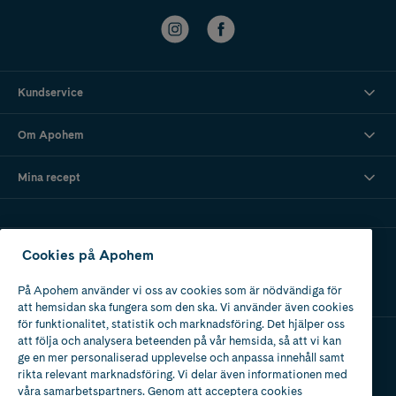
Kundservice
Om Apohem
Mina recept
Ladda ner vår app
Cookies på Apohem
På Apohem använder vi oss av cookies som är nödvändiga för
att hemsidan ska fungera som den ska. Vi använder även cookies
för funktionalitet, statistik och marknadsföring. Det hjälper oss
att följa och analysera beteenden på vår hemsida, så att vi kan
ge en mer personaliserad upplevelse och anpassa innehåll samt
Apotek med tillstånd
rikta relevant marknadsföring. Vi delar även informationen med
av Läkemedelsverket
våra samarbetspartners. Genom att acceptera cookies