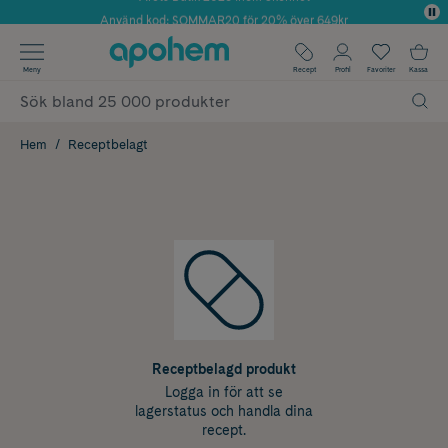
Använd kod: SOMMAR20 för 20% över 649kr
✓ Fri frakt
Meny
Recept
Profil
Favoriter
Kassa
✓ Rådgivning från farmaceuter & hudterapeuter
✓ Poäng på alla köp*
Hem
Receptbelagt
Receptbelagd produkt
Logga in för att se
lagerstatus och handla dina
recept.