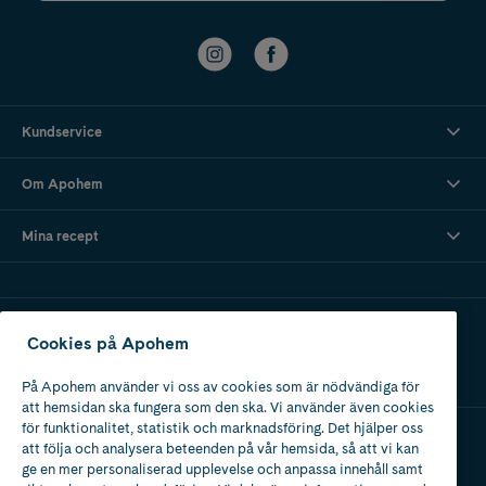
Kundservice
Om Apohem
Mina recept
Ladda ner vår app
Cookies på Apohem
På Apohem använder vi oss av cookies som är nödvändiga för
att hemsidan ska fungera som den ska. Vi använder även cookies
för funktionalitet, statistik och marknadsföring. Det hjälper oss
att följa och analysera beteenden på vår hemsida, så att vi kan
Apotek med tillstånd
ge en mer personaliserad upplevelse och anpassa innehåll samt
av Läkemedelsverket