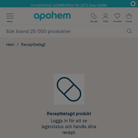
Använd kod: SOMMAR20 för 20% över 649kr
Årets Butik 2025 inom Skönhet
✓ Fri frakt
Meny
Recept
Profil
Favoriter
Kassa
✓ Rådgivning från farmaceuter & hudterapeuter
✓ Poäng på alla köp*
Hem
Receptbelagt
Receptbelagd produkt
Logga in för att se
lagerstatus och handla dina
recept.