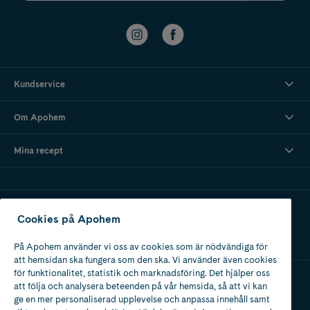
Kundservice
Om Apohem
Mina recept
Ladda ner vår app
Cookies på Apohem
På Apohem använder vi oss av cookies som är nödvändiga för
att hemsidan ska fungera som den ska. Vi använder även cookies
för funktionalitet, statistik och marknadsföring. Det hjälper oss
att följa och analysera beteenden på vår hemsida, så att vi kan
Apotek med tillstånd
ge en mer personaliserad upplevelse och anpassa innehåll samt
av Läkemedelsverket