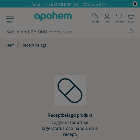
Använd kod: SOMMAR20 för 20% över 649kr
Årets Butik 2025 inom Skönhet
✓ Fri frakt
Meny
Recept
Profil
Favoriter
Kassa
✓ Rådgivning från farmaceuter & hudterapeuter
✓ Poäng på alla köp*
Hem
Receptbelagt
Receptbelagd produkt
Logga in för att se
lagerstatus och handla dina
recept.