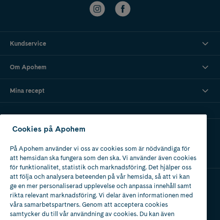
Kundservice
Om Apohem
Mina recept
Cookies på Apohem
Ladda ner vår app
På Apohem använder vi oss av cookies som är nödvändiga för
att hemsidan ska fungera som den ska. Vi använder även cookies
för funktionalitet, statistik och marknadsföring. Det hjälper oss
att följa och analysera beteenden på vår hemsida, så att vi kan
ge en mer personaliserad upplevelse och anpassa innehåll samt
Apotek med tillstånd
rikta relevant marknadsföring. Vi delar även informationen med
av Läkemedelsverket
våra samarbetspartners. Genom att acceptera cookies
samtycker du till vår användning av cookies. Du kan även