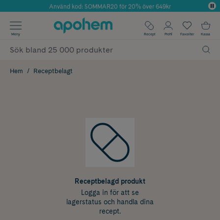
Använd kod: SOMMAR20 för 20% över 649kr
Årets Butik 2025 inom Skönhet
✓ Fri frakt
Meny
Recept
Profil
Favoriter
Kassa
✓ Rådgivning från farmaceuter & hudterapeuter
✓ Poäng på alla köp*
Hem
Receptbelagt
Receptbelagd produkt
Logga in för att se
lagerstatus och handla dina
recept.