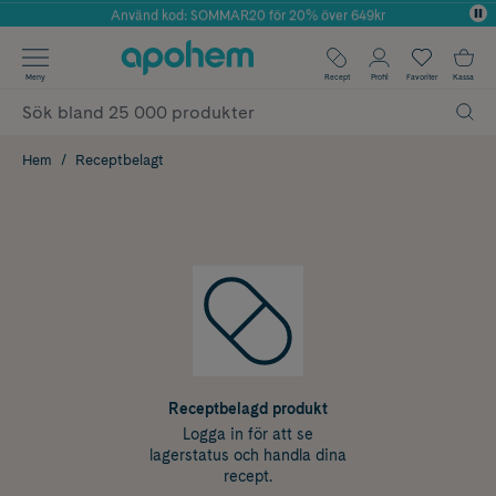
Använd kod: SOMMAR20 för 20% över 649kr
Årets Butik 2025 inom Skönhet
✓ Fri frakt
Meny
Recept
Profil
Favoriter
Kassa
✓ Rådgivning från farmaceuter & hudterapeuter
✓ Poäng på alla köp*
Hem
Receptbelagt
Receptbelagd produkt
Logga in för att se
lagerstatus och handla dina
recept.