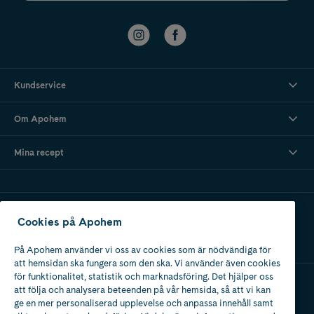
Kundservice
Om Apohem
Mina recept
Ladda ner vår app
Cookies på Apohem
På Apohem använder vi oss av cookies som är nödvändiga för
att hemsidan ska fungera som den ska. Vi använder även cookies
för funktionalitet, statistik och marknadsföring. Det hjälper oss
att följa och analysera beteenden på vår hemsida, så att vi kan
Apotek med tillstånd
ge en mer personaliserad upplevelse och anpassa innehåll samt
av Läkemedelsverket