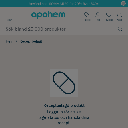
Använd kod: SOMMAR20 för 20% över 649kr
Årets Butik 2025 inom Skönhet
✓ Fri frakt
Meny
Recept
Profil
Favoriter
Kassa
✓ Rådgivning från farmaceuter & hudterapeuter
✓ Poäng på alla köp*
Hem
Receptbelagt
Receptbelagd produkt
Logga in för att se
lagerstatus och handla dina
recept.