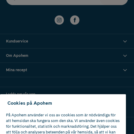
Kundservice
Om Apohem
Mina recept
Ladda ner vår app
Cookies på Apohem
På Apohem använder vi oss av cookies som är nödvändiga för
att hemsidan ska fungera som den ska. Vi använder även cookies
för funktionalitet, statistik och marknadsföring. Det hjälper oss
att följa och analysera beteenden på vår hemsida, så att vi kan
Apotek med tillstånd