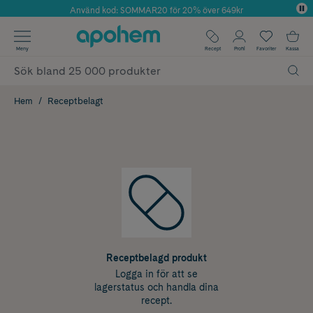
Använd kod: SOMMAR20 för 20% över 649kr
Årets Butik 2025 inom Skönhet
✓ Fri frakt
Meny
Recept
Profil
Favoriter
Kassa
✓ Rådgivning från farmaceuter & hudterapeuter
✓ Poäng på alla köp*
Hem
Receptbelagt
Receptbelagd produkt
Logga in för att se
lagerstatus och handla dina
recept.