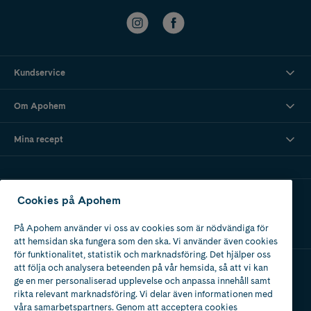
Kundservice
Om Apohem
Mina recept
Ladda ner vår app
Cookies på Apohem
På Apohem använder vi oss av cookies som är nödvändiga för
att hemsidan ska fungera som den ska. Vi använder även cookies
för funktionalitet, statistik och marknadsföring. Det hjälper oss
att följa och analysera beteenden på vår hemsida, så att vi kan
ge en mer personaliserad upplevelse och anpassa innehåll samt
Apotek med tillstånd
rikta relevant marknadsföring. Vi delar även informationen med
av Läkemedelsverket
våra samarbetspartners. Genom att acceptera cookies