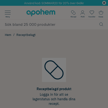
Använd kod: SOMMAR20 för 20% över 649kr
Årets Butik 2025 inom Skönhet
✓ Fri frakt
Meny
Recept
Profil
Favoriter
Kassa
✓ Rådgivning från farmaceuter & hudterapeuter
✓ Poäng på alla köp*
Hem
Receptbelagt
Receptbelagd produkt
Logga in för att se
lagerstatus och handla dina
recept.