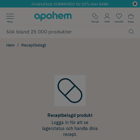
Använd kod: SOMMAR20 för 20% över 649kr
Årets Butik 2025 inom Skönhet
✓ Fri frakt
Meny
Recept
Profil
Favoriter
Kassa
✓ Rådgivning från farmaceuter & hudterapeuter
✓ Poäng på alla köp*
Hem
Receptbelagt
Receptbelagd produkt
Logga in för att se
lagerstatus och handla dina
recept.