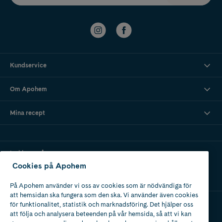
Kundservice
Om Apohem
Mina recept
Ladda ner vår app
Cookies på Apohem
På Apohem använder vi oss av cookies som är nödvändiga för
att hemsidan ska fungera som den ska. Vi använder även cookies
för funktionalitet, statistik och marknadsföring. Det hjälper oss
att följa och analysera beteenden på vår hemsida, så att vi kan
Apotek med tillstånd