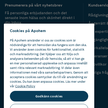
Prenumerera på vårt nyhetsbrev
Kundservi
Få personliga erbjudanden och det
Rådgivning
senaste inom hälsa och skönhet direkt i
din inbox.
Ångerrätt 
Cookies på Apohem
Vår experti
Fyll i mailadress
Skicka
Tillgänglig
På Apohem använder vi oss av cookies som är
nödvändiga för att hemsidan ska fungera som den ska.
Återkallels
Vi använder även cookies för funktionalitet, statistik
och marknadsföring. Det hjälper oss att följa och
Leveranser
analysera beteenden på vår hemsida, så att vi kan ge
en mer personaliserad upplevelse och anpassa innehåll
Köpvillkor
samt rikta relevant marknadsföring. Vi delar även
Vanliga frå
informationen med våra samarbetspartners. Genom att
acceptera cookies samtycker du till vår användning av
cookies. Du kan även anpassa cookies. Läs mer under
vår
Cookie Policy
Godkänn cookies