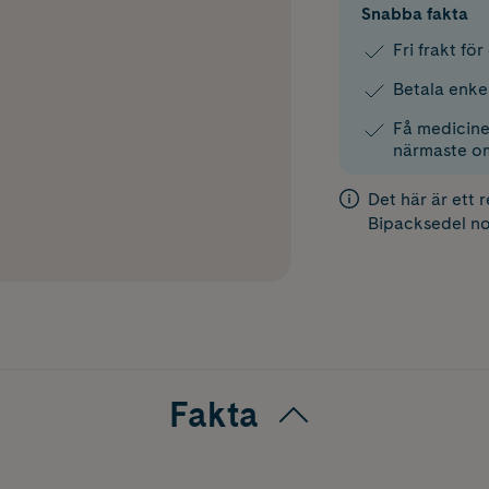
Snabba fakta
Fri frakt fö
Betala enke
Få medicinen
närmaste o
Det här är ett 
Bipacksedel
no
Fakta