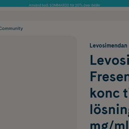
Använd kod: SOMMAR20 för 20% över 649kr
Årets Butik 2025 inom Skönhet
 frakt
✓ Rådgivning från farmaceuter & hudterapeuter
✓ Poäng på alla
Community
Levosimendan
Levos
Fresen
konc ti
lösnin
mg/mlI