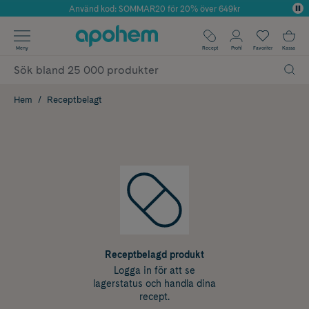
Använd kod: SOMMAR20 för 20% över 649kr
Årets Butik 2025 inom Skönhet
✓ Fri frakt
Meny
Recept
Profil
Favoriter
Kassa
✓ Rådgivning från farmaceuter & hudterapeuter
✓ Poäng på alla köp*
Hem
Receptbelagt
Receptbelagd produkt
Logga in för att se
lagerstatus och handla dina
recept.