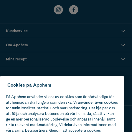
Kundservice
Om Apohem
Mina recept
Ladda ner vår app
Cookies på Apohem
På Apohem använder vi oss av cookies som är nödvändiga för
att hemsidan ska fungera som den ska. Vi använder även cookies
för funktionalitet, statistik och marknadsföring. Det hjälper oss
att följa och analysera beteenden på vår hemsida, så att vi kan
ge en mer personaliserad upplevelse och anpassa innehåll samt
Apotek med tillstånd
rikta relevant marknadsföring. Vi delar även informationen med
av Läkemedelsverket
våra samarbetspartners. Genom att acceptera cookies