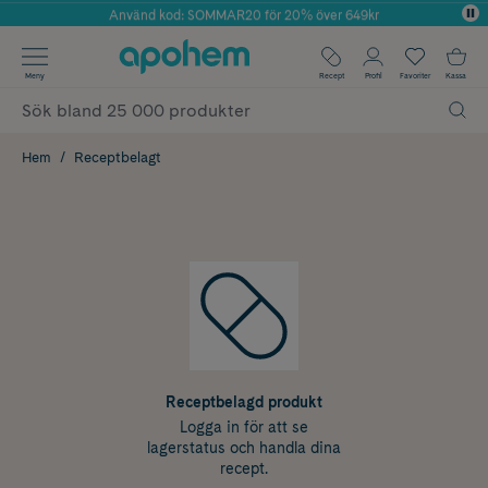
Använd kod: SOMMAR20 för 20% över 649kr
Årets Butik 2025 inom Skönhet
✓ Fri frakt
Meny
Recept
Profil
Favoriter
Kassa
✓ Rådgivning från farmaceuter & hudterapeuter
✓ Poäng på alla köp*
Hem
Receptbelagt
Receptbelagd produkt
Logga in för att se
lagerstatus och handla dina
recept.