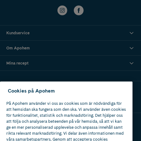
Kundservice
Om Apohem
Mina recept
Ladda ner vår app
Cookies på Apohem
På Apohem använder vi oss av cookies som är nödvändiga för
att hemsidan ska fungera som den ska. Vi använder även cookies
för funktionalitet, statistik och marknadsföring. Det hjälper oss
att följa och analysera beteenden på vår hemsida, så att vi kan
ge en mer personaliserad upplevelse och anpassa innehåll samt
Apotek med tillstånd
rikta relevant marknadsföring. Vi delar även informationen med
av Läkemedelsverket
våra samarbetspartners. Genom att acceptera cookies