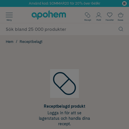
Använd kod: SOMMAR20 för 20% över 649kr
Årets Butik 2025 inom Skönhet
✓ Fri frakt
Meny
Recept
Profil
Favoriter
Kassa
✓ Rådgivning från farmaceuter & hudterapeuter
✓ Poäng på alla köp*
Hem
Receptbelagt
Receptbelagd produkt
Logga in för att se
lagerstatus och handla dina
recept.