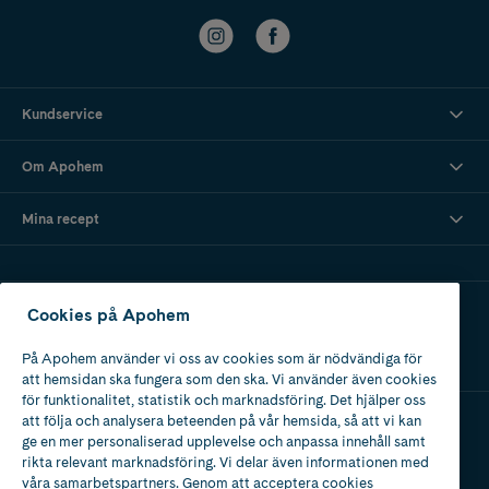
Kundservice
Om Apohem
Mina recept
Ladda ner vår app
Cookies på Apohem
På Apohem använder vi oss av cookies som är nödvändiga för
att hemsidan ska fungera som den ska. Vi använder även cookies
för funktionalitet, statistik och marknadsföring. Det hjälper oss
att följa och analysera beteenden på vår hemsida, så att vi kan
ge en mer personaliserad upplevelse och anpassa innehåll samt
Apotek med tillstånd
rikta relevant marknadsföring. Vi delar även informationen med
av Läkemedelsverket
våra samarbetspartners. Genom att acceptera cookies