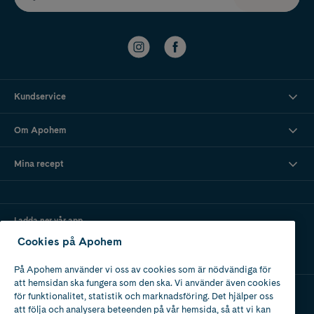
Kundservice
Om Apohem
Mina recept
Ladda ner vår app
Cookies på Apohem
På Apohem använder vi oss av cookies som är nödvändiga för
att hemsidan ska fungera som den ska. Vi använder även cookies
för funktionalitet, statistik och marknadsföring. Det hjälper oss
att följa och analysera beteenden på vår hemsida, så att vi kan
Apotek med tillstånd