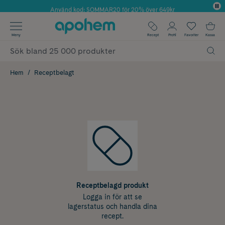
Använd kod: SOMMAR20 för 20% över 649kr
✓ Fri frakt
Meny
Recept
Profil
Favoriter
Kassa
✓ Rådgivning från farmaceuter & hudterapeuter
✓ Poäng på alla köp*
Hem
Receptbelagt
Receptbelagd produkt
Logga in för att se
lagerstatus och handla dina
recept.