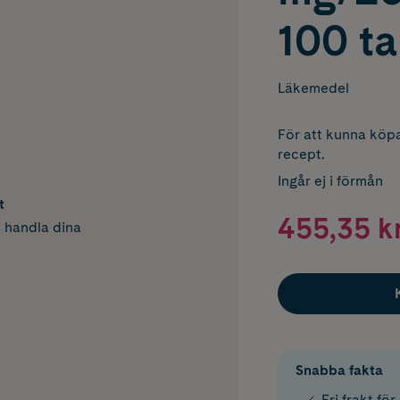
100 ta
Läkemedel
För att kunna köpa
recept.
Ingår ej i förmån
t
455,35 k
h handla dina
Snabba fakta
Fri frakt fö