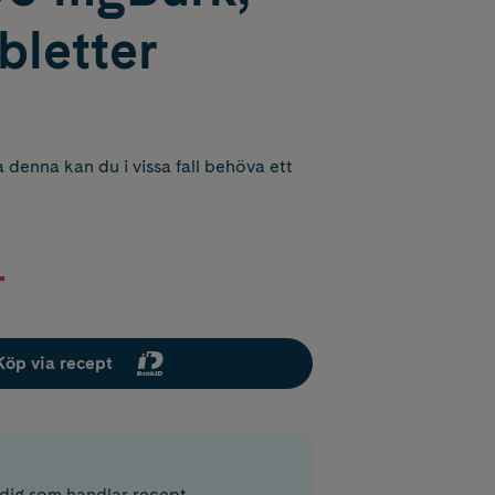
bletter
 denna kan du i vissa fall behöva ett
r
Köp via recept
r dig som handlar recept.