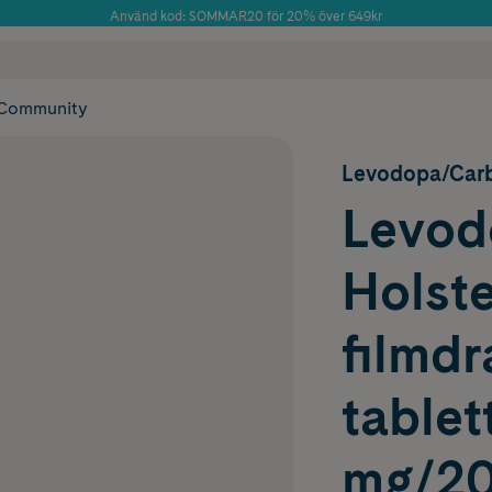
Använd kod: SOMMAR20 för 20% över 649kr
Årets Butik 2025 inom Skönhet
 frakt
✓ Rådgivning från farmaceuter & hudterapeuter
✓ Poäng på alla
Community
Levodopa/Car
Levod
Holste
filmd
tablet
mg/20