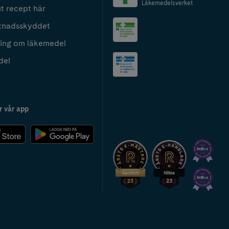
Läkemedelsverket
t recept här
tnadsskyddet
ing om läkemedel
del
r vår app
2024