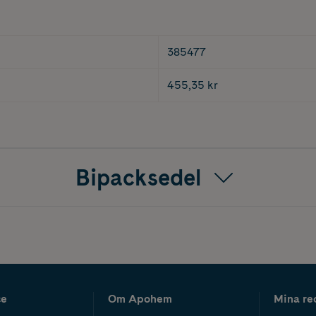
385477
455,35 kr
Bipacksedel
ce
Om Apohem
Mina re