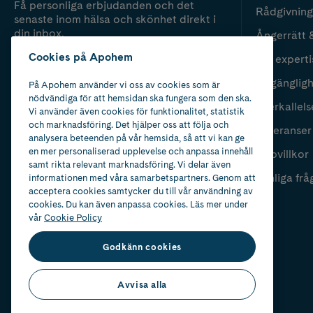
Få personliga erbjudanden och det
Rådgivning
senaste inom hälsa och skönhet direkt i
din inbox.
Ångerrätt 
Cookies på Apohem
Vår experti
Fyll i mailadress
Skicka
Tillgänglig
På Apohem använder vi oss av cookies som är
nödvändiga för att hemsidan ska fungera som den ska.
Återkallels
Vi använder även cookies för funktionalitet, statistik
och marknadsföring. Det hjälper oss att följa och
Leveranser
analysera beteenden på vår hemsida, så att vi kan ge
en mer personaliserad upplevelse och anpassa innehåll
Köpvillkor
samt rikta relevant marknadsföring. Vi delar även
Vanliga frå
informationen med våra samarbetspartners. Genom att
acceptera cookies samtycker du till vår användning av
cookies. Du kan även anpassa cookies. Läs mer under
vår
Cookie Policy
Godkänn cookies
Avvisa alla