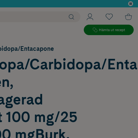
 köp*
Hämta ut recept
bidopa/Entacapone
opa/Carbidopa/Ent
n,
ragerad
t 100 mg/25
0 mgBurk,