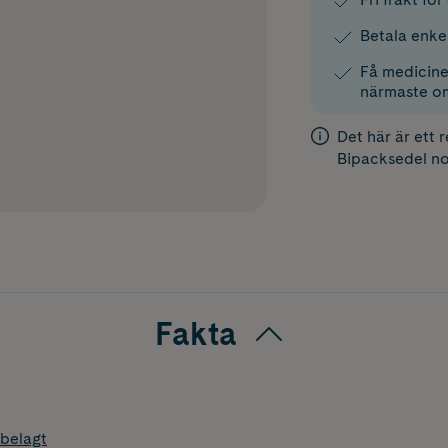
Betala enke
Få medicinen
närmaste o
Det här är ett 
Bipacksedel
no
Fakta
belagt