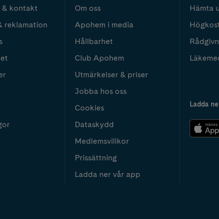
 & kontakt
Om oss
Hämta u
& reklamation
Apohem i media
Högkos
s
Hållbarhet
Rådgivn
het
Club Apohem
Läkeme
er
Utmärkelser & priser
Jobba hos oss
Ladda ne
Cookies
gor
Dataskydd
Medlemsvillkor
Prissättning
Ladda ner vår app