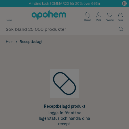
Använd kod: SOMMAR20 för 20% över 649kr
Årets Butik 2025 inom Skönhet
✓ Fri frakt
Meny
Recept
Profil
Favoriter
Kassa
✓ Rådgivning från farmaceuter & hudterapeuter
✓ Poäng på alla köp*
Hem
Receptbelagt
Receptbelagd produkt
Logga in för att se
lagerstatus och handla dina
recept.