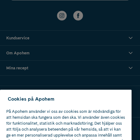
Kundservice
Om Apohem
Mina recept
Ladda ner vår app
Cookies på Apohem
På Apohem använder vi oss av cookies som är nödvändiga för
att hemsidan ska fungera som den ska. Vi använder även cookies
för funktionalitet, statistik och marknadsföring. Det hjälper oss
att följa och analysera beteenden på vår hemsida, så att vi kan
Apotek med tillstånd
ge en mer personaliserad upplevelse och anpassa innehåll samt
av Läkemedelsverket