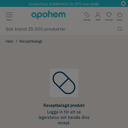
Använd kod: SOMMAR20 för 20% över 649kr
Årets Butik 2025 inom Skönhet
✓ Fri frakt
Meny
Recept
Profil
Favoriter
Kassa
✓ Rådgivning från farmaceuter & hudterapeuter
✓ Poäng på alla köp*
Hem
Receptbelagt
Receptbelagd produkt
Logga in för att se
lagerstatus och handla dina
recept.