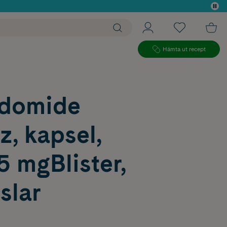
 köp*
Hämta ut recept
idomide
, kapsel,
5 mgBlister,
slar