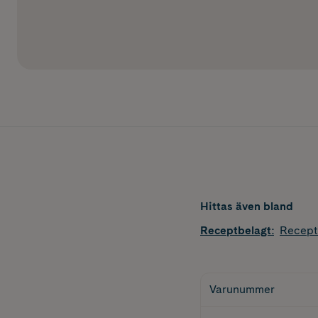
Hittas även bland
Receptbelagt
:
Recept
Varunummer