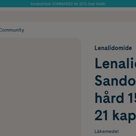
Använd kod: SOMMAR20 för 20% över 649kr
Årets Butik 2025 inom Skönhet
 frakt
✓ Rådgivning från farmaceuter & hudterapeuter
✓ Poäng på alla
Community
Lenalidomide
Lenal
Sandoz
hård 1
21 kap
Läkemedel