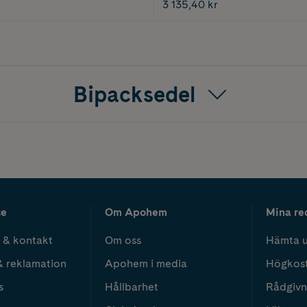
3 135,40 kr
Bipacksedel
ce
Om Apohem
Mina re
 & kontakt
Om oss
Hämta u
& reklamation
Apohem i media
Högkos
s
Hållbarhet
Rådgivn