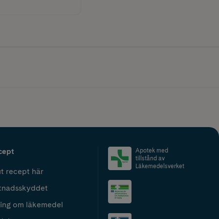
cept
Apotek med
tillstånd av
Läkemedelsverket
t recept här
tnadsskyddet
ing om läkemedel