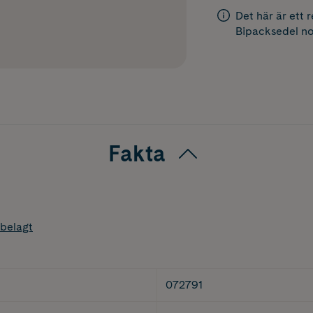
Det här är ett 
Bipacksedel
no
Fakta
belagt
072791