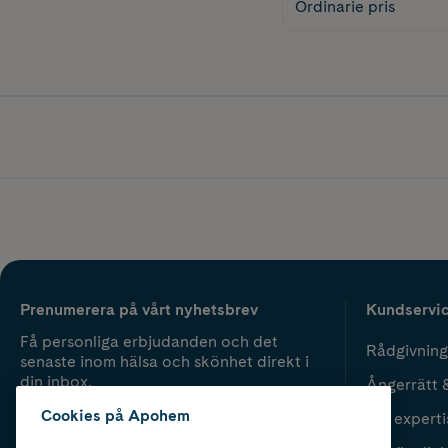
Ordinarie pris
Prenumerera på vårt nyhetsbrev
Kundservi
Få personliga erbjudanden och det
Rådgivning
senaste inom hälsa och skönhet direkt i
din inbox.
Ångerrätt 
Cookies på Apohem
Vår experti
Fyll i mailadress
Skicka