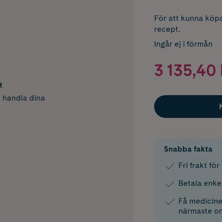
För att kunna köpa
recept.
Ingår ej i förmån
3 135,40 
t
h handla dina
Snabba fakta
Fri frakt fö
Betala enke
Få medicinen
närmaste o