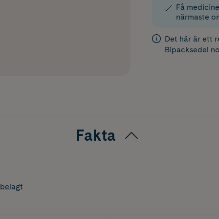
Få medicinen
närmaste o
Det här är ett 
Bipacksedel
no
Fakta
belagt