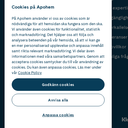
Cookies på Apohem
Vår experti
Fyll i mailadress
Skicka
Tillgänglig
På Apohem använder vi oss av cookies som är
nödvändiga för att hemsidan ska fungera som den ska.
Återkallels
Vi använder även cookies för funktionalitet, statistik
och marknadsföring. Det hjälper oss att följa och
Leveranser
analysera beteenden på vår hemsida, så att vi kan ge
en mer personaliserad upplevelse och anpassa innehåll
Köpvillkor
samt rikta relevant marknadsföring. Vi delar även
Vanliga frå
informationen med våra samarbetspartners. Genom att
acceptera cookies samtycker du till vår användning av
cookies. Du kan även anpassa cookies. Läs mer under
vår
Cookie Policy
Godkänn cookies
Avvisa alla
Anpassa cookies