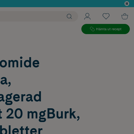
 köp*
Hämta ut recept
nomide
a,
ragerad
t 20 mgBurk,
bletter