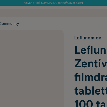
Använd kod: SOMMAR20 för 20% över 649kr
Årets Butik 2025 inom Skönhet
 frakt
✓ Rådgivning från farmaceuter & hudterapeuter
✓ Poäng på alla
Community
Leflunomide
Leflu
Zentiv
filmd
tablet
100 ta