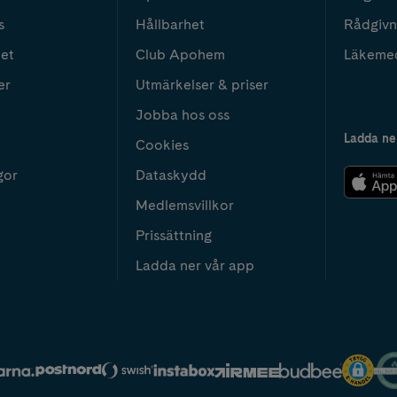
s
Hållbarhet
Rådgivn
het
Club Apohem
Läkeme
er
Utmärkelser & priser
Jobba hos oss
Ladda ne
Cookies
gor
Dataskydd
Medlemsvillkor
Prissättning
Ladda ner vår app