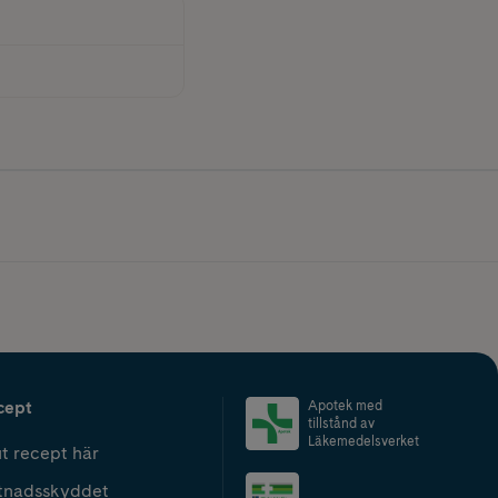
cept
Apotek med
tillstånd av
Läkemedelsverket
t recept här
tnadsskyddet