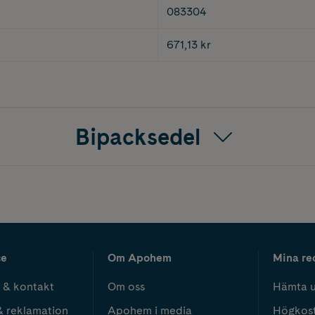
083304
671,13 kr
Bipacksedel
ce
Om Apohem
Mina re
 & kontakt
Om oss
Hämta u
& reklamation
Apohem i media
Högkos