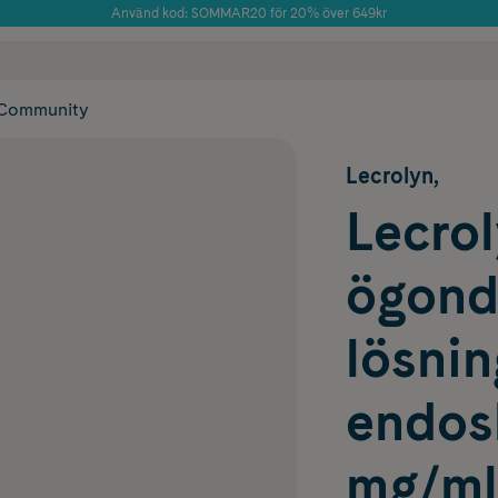
Använd kod: SOMMAR20 för 20% över 649kr
Årets Butik 2025 inom Skönhet
 frakt
✓ Rådgivning från farmaceuter & hudterapeuter
✓ Poäng på alla
Community
Lecrolyn,
Lecrol
ögond
lösnin
endos
mg/ml