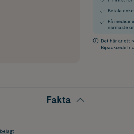
Betala enke
Få medicinen
närmaste o
Det här är ett 
Bipacksedel
no
Fakta
belagt