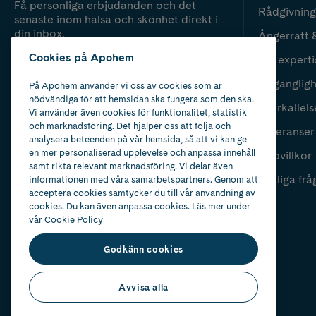
Få personliga erbjudanden och det
Rådgivning
senaste inom hälsa och skönhet direkt i
din inbox.
Ångerrätt 
Cookies på Apohem
Vår experti
Fyll i mailadress
Skicka
Tillgänglig
På Apohem använder vi oss av cookies som är
nödvändiga för att hemsidan ska fungera som den ska.
Återkallels
Vi använder även cookies för funktionalitet, statistik
och marknadsföring. Det hjälper oss att följa och
Leveranser
analysera beteenden på vår hemsida, så att vi kan ge
en mer personaliserad upplevelse och anpassa innehåll
Köpvillkor
samt rikta relevant marknadsföring. Vi delar även
Vanliga frå
informationen med våra samarbetspartners. Genom att
acceptera cookies samtycker du till vår användning av
cookies. Du kan även anpassa cookies. Läs mer under
vår
Cookie Policy
Godkänn cookies
Avvisa alla