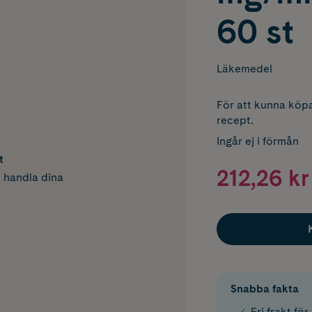
60 st
Läkemedel
För att kunna köpa
recept.
Ingår ej i förmån
t
212,26 kr
h handla dina
Snabba fakta
Fri frakt fö