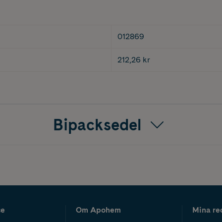
012869
212,26 kr
Bipacksedel
ce
Om Apohem
Mina re