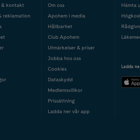
 & kontakt
Om oss
Hämta u
& reklamation
Apohem i media
Högkos
s
Hållbarhet
Rådgivn
het
Club Apohem
Läkeme
er
Utmärkelser & priser
Jobba hos oss
Ladda ne
Cookies
gor
Dataskydd
Medlemsvillkor
Prissättning
Ladda ner vår app