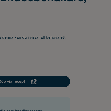
 denna kan du i vissa fall behöva ett
Köp via recept
r dig som handlar recept.