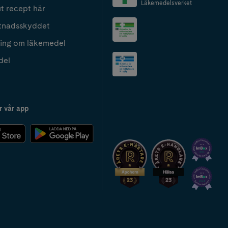
Läkemedelsverket
t recept här
tnadsskyddet
ing om läkemedel
del
r vår app
2024