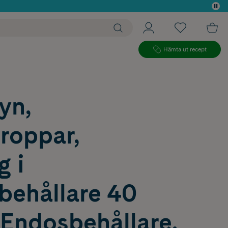
 köp*
Hämta ut recept
yn,
roppar,
g i
behållare 40
Endosbehållare,