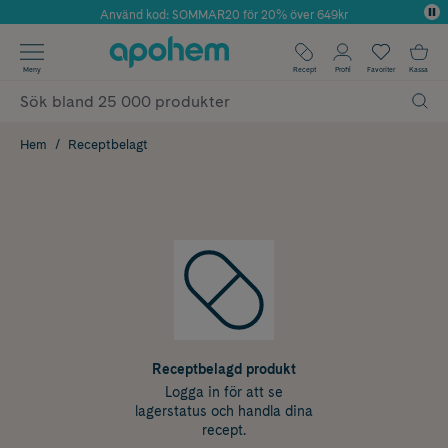
Använd kod: SOMMAR20 för 20% över 649kr
Årets Butik 2025 inom Skönhet
✓ Fri frakt
Meny
Recept
Profil
Favoriter
Kassa
✓ Rådgivning från farmaceuter & hudterapeuter
✓ Poäng på alla köp*
Hem
Receptbelagt
Receptbelagd produkt
Logga in för att se
lagerstatus och handla dina
recept.