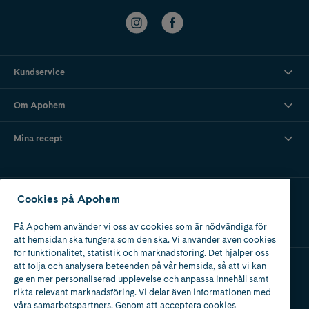
Kundservice
Om Apohem
Mina recept
Ladda ner vår app
Cookies på Apohem
På Apohem använder vi oss av cookies som är nödvändiga för
att hemsidan ska fungera som den ska. Vi använder även cookies
för funktionalitet, statistik och marknadsföring. Det hjälper oss
att följa och analysera beteenden på vår hemsida, så att vi kan
ge en mer personaliserad upplevelse och anpassa innehåll samt
Apotek med tillstånd
rikta relevant marknadsföring. Vi delar även informationen med
av Läkemedelsverket
våra samarbetspartners. Genom att acceptera cookies