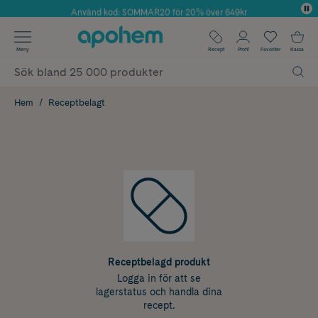
Använd kod: SOMMAR20 för 20% över 649kr
Årets Butik 2025 inom Skönhet
✓ Fri frakt
Meny
Recept
Profil
Favoriter
Kassa
✓ Rådgivning från farmaceuter & hudterapeuter
✓ Poäng på alla köp*
Hem
Receptbelagt
Receptbelagd produkt
Logga in för att se
lagerstatus och handla dina
recept.