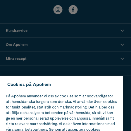
Kundservice
Om Apohem
Mina recept
Ladda ner vår app
Cookies på Apohem
På Apohem använder vi oss av cookies som är nödvändiga för
att hemsidan ska fungera som den ska. Vi använder även cookies
för funktionalitet, statistik och marknadsföring. Det hjälper oss
att följa och analysera beteenden på vår hemsida, så att vi kan
ge en mer personaliserad upplevelse och anpassa innehåll samt
Apotek med tillstånd
rikta relevant marknadsföring. Vi delar även informationen med
av Läkemedelsverket
våra samarbetspartners. Genom att acceptera cookies