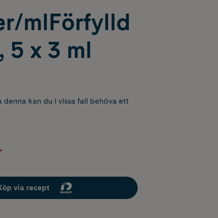
r/mlFörfylld
 5 x 3 ml
 denna kan du i vissa fall behöva ett
r
Köp via recept