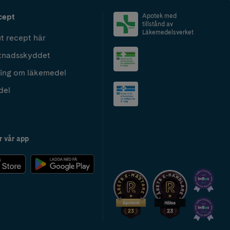
cept
Apotek med
tillstånd av
Läkemedelsverket
t recept här
tnadsskyddet
ing om läkemedel
del
r vår app
2024