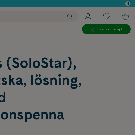
 köp*
Hämta ut recept
 (SoloStar),
tska, lösning,
ld
tionspenna