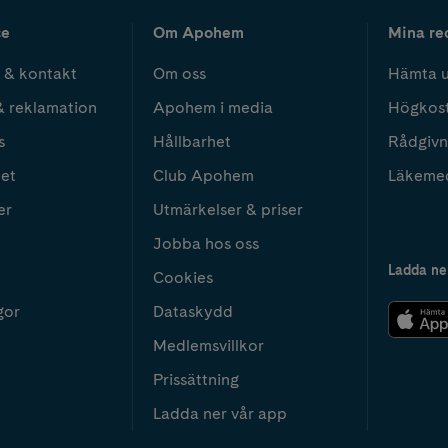
ce
Om Apohem
Mina re
 & kontakt
Om oss
Hämta u
& reklamation
Apohem i media
Högkos
s
Hållbarhet
Rådgivn
het
Club Apohem
Läkeme
er
Utmärkelser & priser
Jobba hos oss
Ladda ne
Cookies
gor
Dataskydd
Medlemsvillkor
Prissättning
Ladda ner vår app