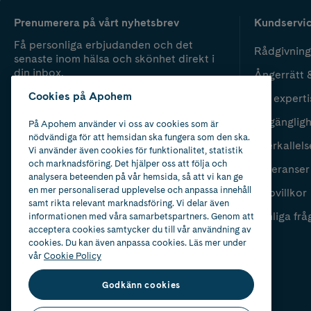
Prenumerera på vårt nyhetsbrev
Kundservi
Få personliga erbjudanden och det
Rådgivning
senaste inom hälsa och skönhet direkt i
din inbox.
Ångerrätt 
Cookies på Apohem
Vår experti
Fyll i mailadress
Skicka
Tillgänglig
På Apohem använder vi oss av cookies som är
nödvändiga för att hemsidan ska fungera som den ska.
Återkallels
Vi använder även cookies för funktionalitet, statistik
och marknadsföring. Det hjälper oss att följa och
Leveranser
analysera beteenden på vår hemsida, så att vi kan ge
en mer personaliserad upplevelse och anpassa innehåll
Köpvillkor
samt rikta relevant marknadsföring. Vi delar även
Vanliga frå
informationen med våra samarbetspartners. Genom att
acceptera cookies samtycker du till vår användning av
cookies. Du kan även anpassa cookies. Läs mer under
vår
Cookie Policy
Godkänn cookies