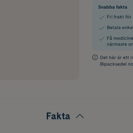
Snabba fakta
Fri frakt fö
Betala enke
Få medicinen
närmaste o
Det här är ett 
Bipacksedel
no
Fakta