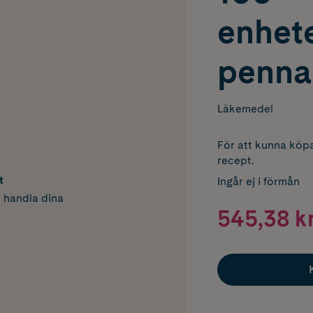
enhete
penna,
Läkemedel
För att kunna köpa
recept.
t
Ingår ej i förmån
h handla dina
545,38 k