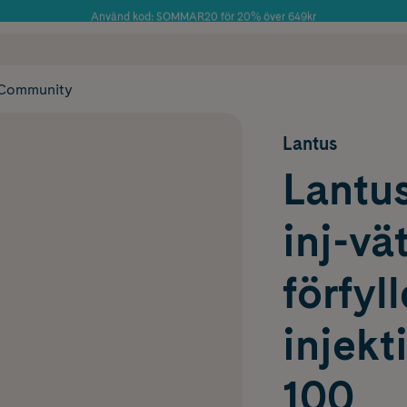
Använd kod: SOMMAR20 för 20% över 649kr
Årets Butik 2025 inom Skönhet
 frakt
✓ Rådgivning från farmaceuter & hudterapeuter
✓ Poäng på alla
Community
Lantus
Lantus
inj-vä
förfyl
injek
100